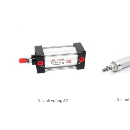
Xi Lan
Xi lanh vuông SC