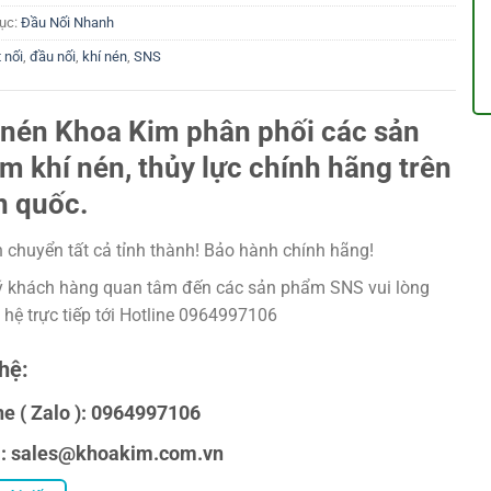
ục:
Đầu Nối Nhanh
 nối
,
đầu nối
,
khí nén
,
SNS
 nén Khoa Kim phân phối các sản
m khí nén, thủy lực chính hãng trên
n quốc.
 chuyển tất cả tỉnh thành! Bảo hành chính hãng!
 khách hàng quan tâm đến các sản phẩm SNS vui lòng
n hệ trực tiếp tới Hotline 0964997106
hệ:
ne ( Zalo ): 0964997106
l: sales@khoakim.com.vn