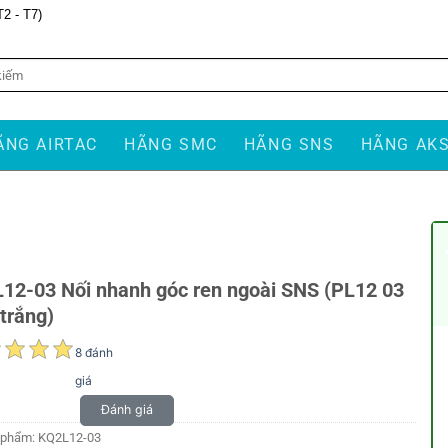
T2 - T7)
ÃNG AIRTAC
HÃNG SMC
HÃNG SNS
HÃNG AK
12-03 Nối nhanh góc ren ngoài SNS (PL12 03
trắng)
8 đánh
giá
Đánh giá
 phẩm:
KQ2L12-03