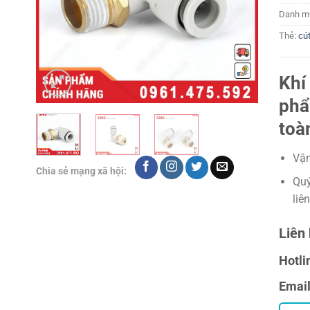
Danh m
Thẻ:
cút
Khí
phẩ
toà
Vận
Chia sẻ mạng xã hội:
Quý
liê
Liên 
Hotli
Emai