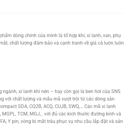
phẩm dòng chính của mình là tổ hợp khí, xi lanh, van, phụ
ắt mắt, chất lượng đảm bảo và cạnh tranh về giá cả luôn luôn
ngành, xi lanh khí nén – hay còn gọi là ben hơi của SNS
ng với chất lượng và mẫu mã vượt trội từ các dòng sản
h compact SDA, CQ2B, ACQ, CUJB, SWQ,… Các mã xi lanh
 MGPL, TCM, MGJ,.. với đủ các kích thước đường kính và
 FA, Y pin, vòng bi mắt trâu phục vụ nhu cầu lắp đặt và sản