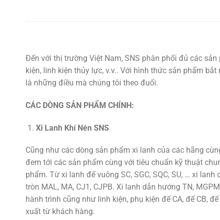
Đến với thị trường Việt Nam, SNS phân phối đủ các sản 
kiện, linh kiện thủy lực, v.v.. Với hình thức sản phẩm b
là những điều mà chúng tôi theo đuổi.
CÁC DÒNG SẢN PHẨM CHÍNH:
Xi Lanh Khí Nén SNS
Cũng như các dòng sản phẩm xi lanh của các hãng cùng 
đem tới các sản phẩm cùng với tiêu chuẩn kỹ thuật chu
phẩm. Từ xi lanh đế vuông SC, SGC, SQC, SU, … xi lan
tròn MAL, MA, CJ1, CJPB. Xi lanh dẫn hướng TN, MGPM,
hành trình cũng như linh kiện, phụ kiện đế CA, đế CB, đế
xuất từ khách hàng.