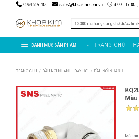
Chuyển
0964.997.106
sales@khoakim.com.vn
8:00 - 17:00 (
đến
nội
Tìm
dung
kiếm:
TRANG CHỦ
H
DANH MỤC SẢN PHẨM
TRANG CHỦ
/
ĐẦU NỐI NHANH - DÂY HƠI
/
ĐẦU NỐI NHANH
KQ2L
Màu 
Mã sản