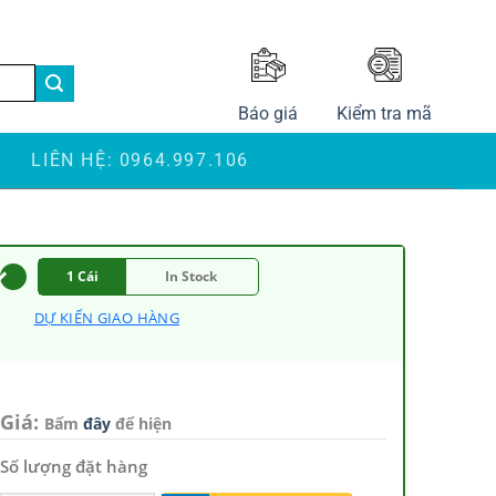
LANGUAGE
Báo giá
Kiểm tra mã
S
LIÊN HỆ: 0964.997.106
1 Cái
In Stock
DỰ KIẾN GIAO HÀNG
Giá:
Bấm
đây
để hiện
Số lượng đặt hàng