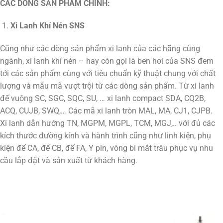
CÁC DÒNG SẢN PHẨM CHÍNH:
Xi Lanh Khí Nén SNS
Cũng như các dòng sản phẩm xi lanh của các hãng cùng
ngành, xi lanh khí nén – hay còn gọi là ben hơi của SNS đem
tới các sản phẩm cùng với tiêu chuẩn kỹ thuật chung với chất
lượng và mẫu mã vượt trội từ các dòng sản phẩm. Từ xi lanh
đế vuông SC, SGC, SQC, SU, … xi lanh compact SDA, CQ2B,
ACQ, CUJB, SWQ,… Các mã xi lanh tròn MAL, MA, CJ1, CJPB.
Xi lanh dẫn hướng TN, MGPM, MGPL, TCM, MGJ,.. với đủ các
kích thước đường kính và hành trình cũng như linh kiện, phụ
kiện đế CA, đế CB, đế FA, Y pin, vòng bi mắt trâu phục vụ nhu
cầu lắp đặt và sản xuất từ khách hàng.