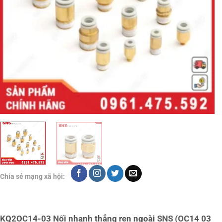
Chia sẻ mạng xã hội:
KQ2OC14-03 Nối nhanh thẳng ren ngoài SNS (OC14 03