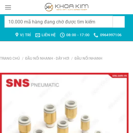
Chuyển
đến
nội
Tìm
dung
kiếm:
VỊ TRÍ
LIÊN HỆ
08:00 - 17:00
0964997106
TRANG CHỦ
/
ĐẦU NỐI NHANH - DÂY HƠI
/
ĐẦU NỐI NHANH