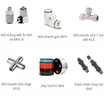
Nối thẳng siết ốc MH
Nối nhanh chữ T ren
Nối nhanh góc BPV
và MHLH
siết KLE
Nối nhanh chữ thập
Giảm chấn thủy lực
Dây hơi PU SNS
JPXL
SNS