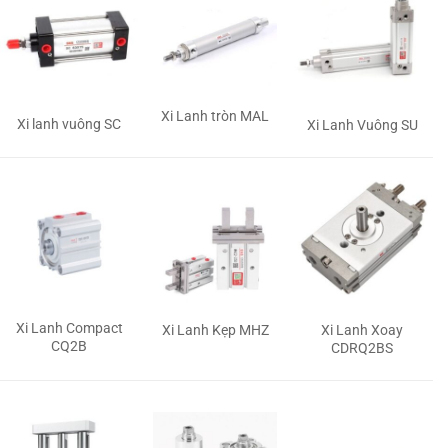
Xi Lanh tròn MAL
Xi lanh vuông SC
Xi Lanh Vuông SU
Xi Lanh Compact
Xi Lanh Kẹp MHZ
Xi Lanh Xoay
CQ2B
CDRQ2BS