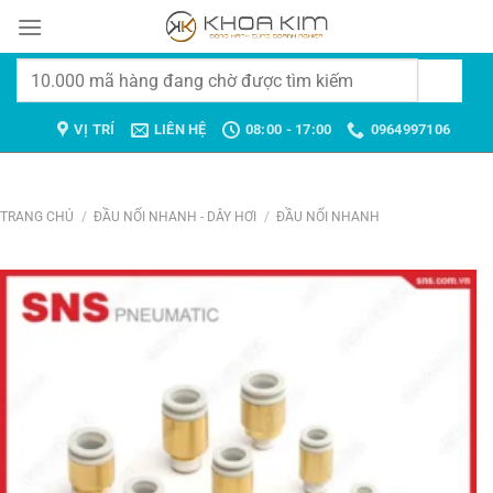
Chuyển
đến
nội
Tìm
dung
kiếm:
VỊ TRÍ
LIÊN HỆ
08:00 - 17:00
0964997106
TRANG CHỦ
/
ĐẦU NỐI NHANH - DÂY HƠI
/
ĐẦU NỐI NHANH