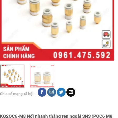
Chia sẻ mạng xã hội:
KQ2OC6-M8 Nối nhanh thẳng ren ngoài SNS (POC6 M8