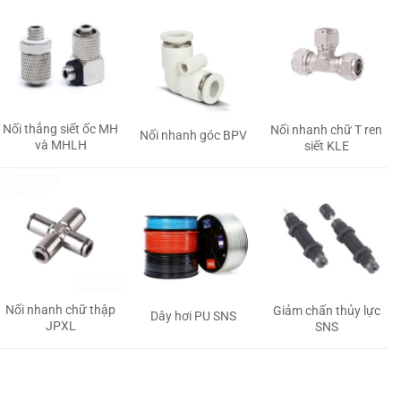
Nối thẳng siết ốc MH
Nối nhanh chữ T ren
Nối nhanh góc BPV
và MHLH
siết KLE
Nối nhanh chữ thập
Giảm chấn thủy lực
Dây hơi PU SNS
JPXL
SNS