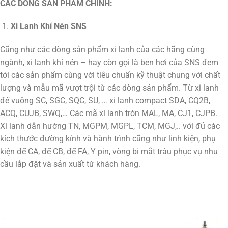
CÁC DÒNG SẢN PHẨM CHÍNH:
Xi Lanh Khí Nén SNS
Cũng như các dòng sản phẩm xi lanh của các hãng cùng
ngành, xi lanh khí nén – hay còn gọi là ben hơi của SNS đem
tới các sản phẩm cùng với tiêu chuẩn kỹ thuật chung với chất
lượng và mẫu mã vượt trội từ các dòng sản phẩm. Từ xi lanh
đế vuông SC, SGC, SQC, SU, … xi lanh compact SDA, CQ2B,
ACQ, CUJB, SWQ,… Các mã xi lanh tròn MAL, MA, CJ1, CJPB.
Xi lanh dẫn hướng TN, MGPM, MGPL, TCM, MGJ,.. với đủ các
kích thước đường kính và hành trình cũng như linh kiện, phụ
kiện đế CA, đế CB, đế FA, Y pin, vòng bi mắt trâu phục vụ nhu
cầu lắp đặt và sản xuất từ khách hàng.