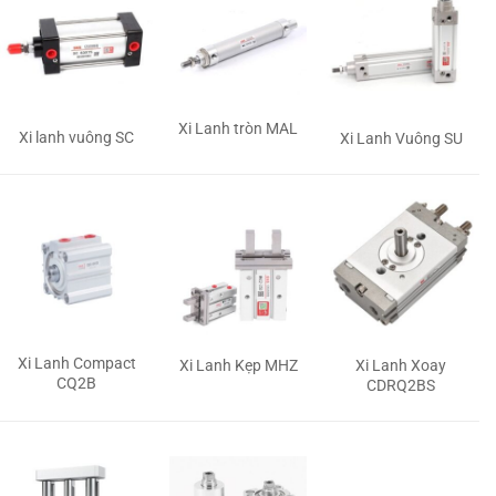
Xi Lanh tròn MAL
Xi lanh vuông SC
Xi Lanh Vuông SU
Xi Lanh Compact
Xi Lanh Kẹp MHZ
Xi Lanh Xoay
CQ2B
CDRQ2BS