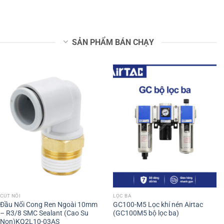
SẢN PHẨM BÁN CHẠY
CÚT NỐI
LỌC BA
Đầu Nối Cong Ren Ngoài 10mm
GC100-M5 Lọc khí nén Airtac
– R3/8 SMC Sealant (Cao Su
(GC100M5 bộ lọc ba)
Non)KQ2L10-03AS