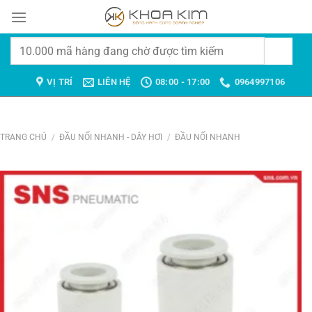
Chuyển
đến
nội
Tìm
dung
kiếm:
VỊ TRÍ
LIÊN HỆ
08:00 - 17:00
0964997106
TRANG CHỦ
/
ĐẦU NỐI NHANH - DÂY HƠI
/
ĐẦU NỐI NHANH