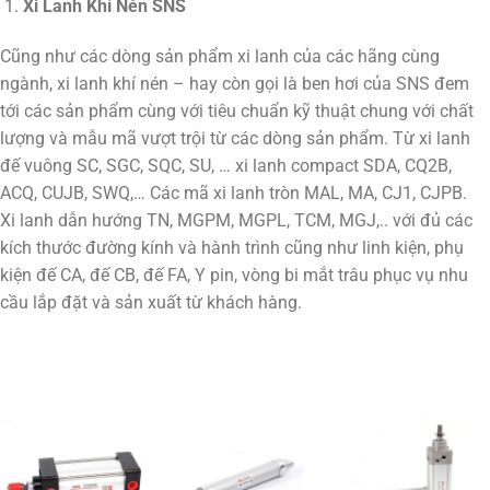
Xi Lanh Khí Nén SNS
Cũng như các dòng sản phẩm xi lanh của các hãng cùng
ngành, xi lanh khí nén – hay còn gọi là ben hơi của SNS đem
tới các sản phẩm cùng với tiêu chuẩn kỹ thuật chung với chất
lượng và mẫu mã vượt trội từ các dòng sản phẩm. Từ xi lanh
đế vuông SC, SGC, SQC, SU, … xi lanh compact SDA, CQ2B,
ACQ, CUJB, SWQ,… Các mã xi lanh tròn MAL, MA, CJ1, CJPB.
Xi lanh dẫn hướng TN, MGPM, MGPL, TCM, MGJ,.. với đủ các
kích thước đường kính và hành trình cũng như linh kiện, phụ
kiện đế CA, đế CB, đế FA, Y pin, vòng bi mắt trâu phục vụ nhu
cầu lắp đặt và sản xuất từ khách hàng.