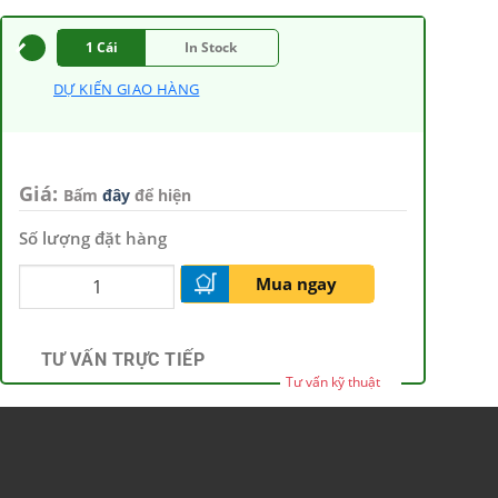
1 Cái
In Stock
DỰ KIẾN GIAO HÀNG
Giá:
Bấm
đây
để hiện
Số lượng đặt hàng
Mua ngay
TƯ VẤN TRỰC TIẾP
Tư vấn kỹ thuật