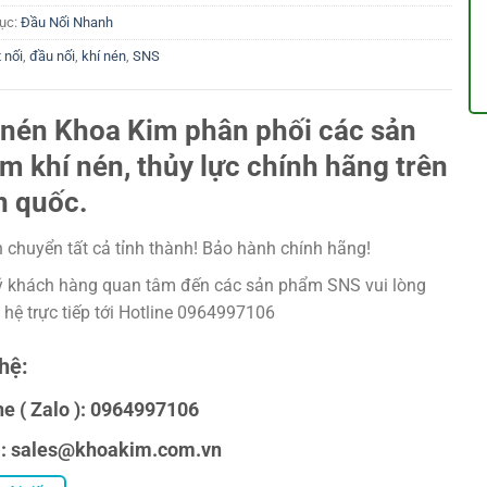
ục:
Đầu Nối Nhanh
 nối
,
đầu nối
,
khí nén
,
SNS
 nén Khoa Kim phân phối các sản
m khí nén, thủy lực chính hãng trên
n quốc.
 chuyển tất cả tỉnh thành! Bảo hành chính hãng!
 khách hàng quan tâm đến các sản phẩm SNS vui lòng
n hệ trực tiếp tới Hotline 0964997106
hệ:
ne ( Zalo ): 0964997106
l: sales@khoakim.com.vn