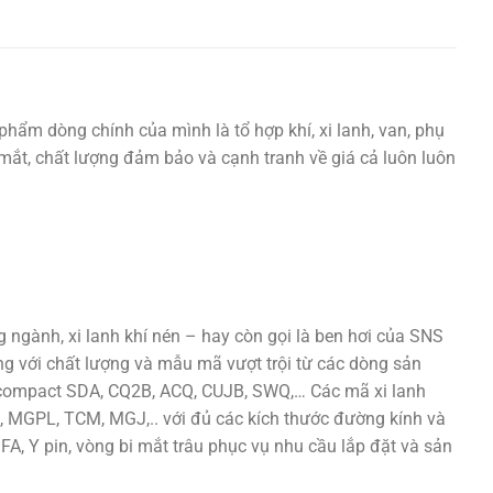
phẩm dòng chính của mình là tổ hợp khí, xi lanh, van, phụ
ắt mắt, chất lượng đảm bảo và cạnh tranh về giá cả luôn luôn
ngành, xi lanh khí nén – hay còn gọi là ben hơi của SNS
ng với chất lượng và mẫu mã vượt trội từ các dòng sản
h compact SDA, CQ2B, ACQ, CUJB, SWQ,… Các mã xi lanh
 MGPL, TCM, MGJ,.. với đủ các kích thước đường kính và
 FA, Y pin, vòng bi mắt trâu phục vụ nhu cầu lắp đặt và sản