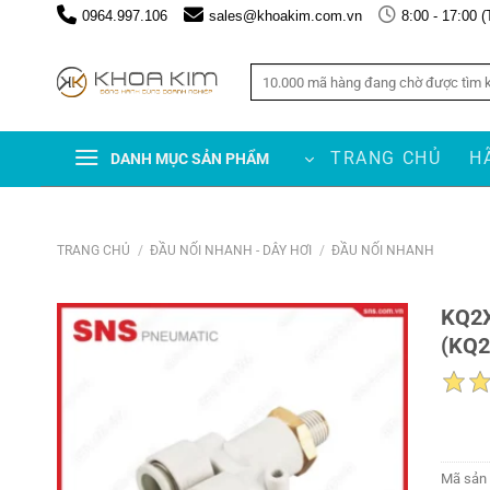
Chuyển
0964.997.106
sales@khoakim.com.vn
8:00 - 17:00 (
đến
nội
Tìm
dung
kiếm:
TRANG CHỦ
H
DANH MỤC SẢN PHẨM
TRANG CHỦ
/
ĐẦU NỐI NHANH - DÂY HƠI
/
ĐẦU NỐI NHANH
KQ2X
(KQ2
Mã sản