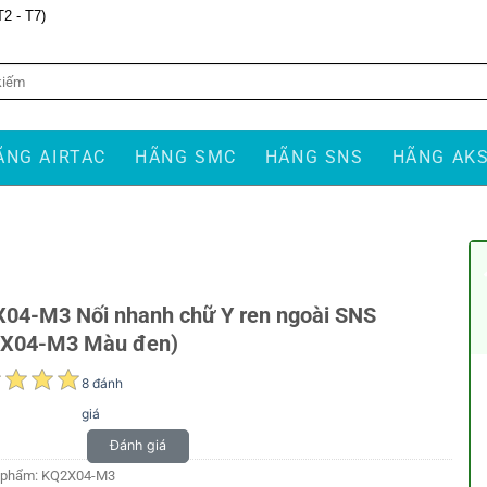
T2 - T7)
ÃNG AIRTAC
HÃNG SMC
HÃNG SNS
HÃNG AK
04-M3 Nối nhanh chữ Y ren ngoài SNS
X04-M3 Màu đen)
8 đánh
giá
Đánh giá
 phẩm:
KQ2X04-M3