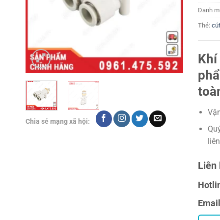
Danh m
Thẻ:
cút
Khí
phẩ
toà
Vận
Chia sẻ mạng xã hội:
Quý
liê
Liên 
Hotli
Emai