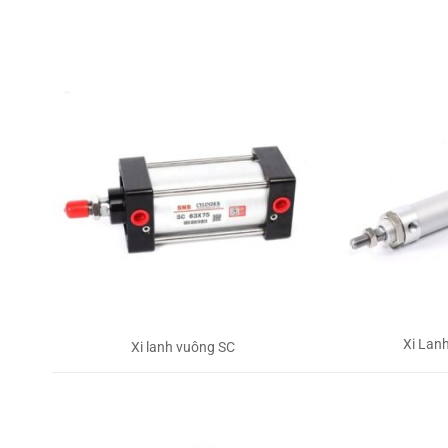
Xi Lan
Xi lanh vuông SC