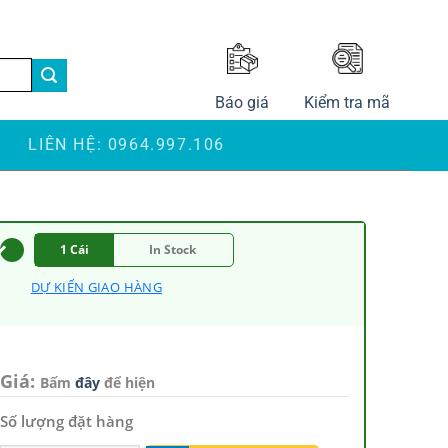
LANGUAGE
Báo giá
Kiểm tra mã
S
LIÊN HỆ: 0964.997.106
1 Cái
In Stock
DỰ KIẾN GIAO HÀNG
Giá:
Bấm
đây
để hiện
Số lượng đặt hàng