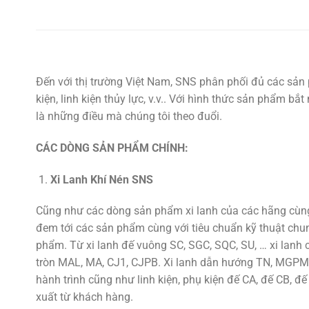
Đến với thị trường Việt Nam, SNS phân phối đủ các sản 
kiện, linh kiện thủy lực, v.v.. Với hình thức sản phẩm b
là những điều mà chúng tôi theo đuổi.
CÁC DÒNG SẢN PHẨM CHÍNH:
Xi Lanh Khí Nén SNS
Cũng như các dòng sản phẩm xi lanh của các hãng cùng 
đem tới các sản phẩm cùng với tiêu chuẩn kỹ thuật chu
phẩm. Từ xi lanh đế vuông SC, SGC, SQC, SU, … xi lan
tròn MAL, MA, CJ1, CJPB. Xi lanh dẫn hướng TN, MGPM,
hành trình cũng như linh kiện, phụ kiện đế CA, đế CB, đế
xuất từ khách hàng.