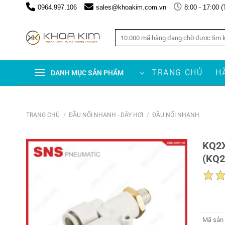
Chuyển
0964.997.106
sales@khoakim.com.vn
8:00 - 17:00 (
đến
nội
Tìm
dung
kiếm:
TRANG CHỦ
H
DANH MỤC SẢN PHẨM
TRANG CHỦ
/
ĐẦU NỐI NHANH - DÂY HƠI
/
ĐẦU NỐI NHANH
KQ2X
(KQ2
Mã sản