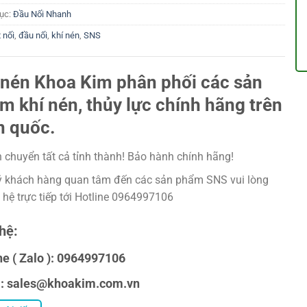
ục:
Đầu Nối Nhanh
 nối
,
đầu nối
,
khí nén
,
SNS
 nén Khoa Kim phân phối các sản
m khí nén, thủy lực chính hãng trên
n quốc.
 chuyển tất cả tỉnh thành! Bảo hành chính hãng!
 khách hàng quan tâm đến các sản phẩm SNS vui lòng
n hệ trực tiếp tới Hotline 0964997106
hệ:
ne ( Zalo ): 0964997106
l: sales@khoakim.com.vn