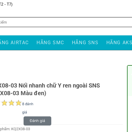
T2 - T7)
ÃNG AIRTAC
HÃNG SMC
HÃNG SNS
HÃNG AK
08-03 Nối nhanh chữ Y ren ngoài SNS
X08-03 Màu đen)
8 đánh
giá
Đánh giá
 phẩm:
KQ2X08-03