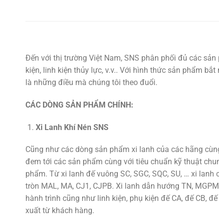
Đến với thị trường Việt Nam, SNS phân phối đủ các sản 
kiện, linh kiện thủy lực, v.v.. Với hình thức sản phẩm b
là những điều mà chúng tôi theo đuổi.
CÁC DÒNG SẢN PHẨM CHÍNH:
Xi Lanh Khí Nén SNS
Cũng như các dòng sản phẩm xi lanh của các hãng cùng 
đem tới các sản phẩm cùng với tiêu chuẩn kỹ thuật chu
phẩm. Từ xi lanh đế vuông SC, SGC, SQC, SU, … xi lan
tròn MAL, MA, CJ1, CJPB. Xi lanh dẫn hướng TN, MGPM,
hành trình cũng như linh kiện, phụ kiện đế CA, đế CB, đế
xuất từ khách hàng.