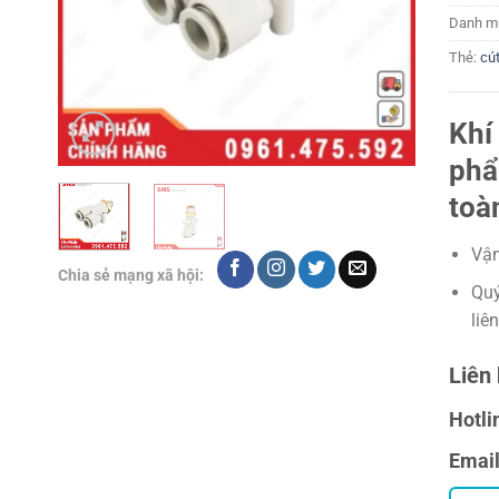
Danh m
Thẻ:
cút
Khí
phẩ
toà
Vận
Chia sẻ mạng xã hội:
Quý
liê
Liên 
Hotli
Emai