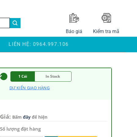
LANGUAGE
Báo giá
Kiểm tra mã
S
LIÊN HỆ: 0964.997.106
1 Cái
In Stock
DỰ KIẾN GIAO HÀNG
Giá:
Bấm
đây
để hiện
Số lượng đặt hàng