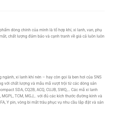
phẩm dòng chính của mình là tổ hợp khí, xi lanh, van, phụ
ắt mắt, chất lượng đảm bảo và cạnh tranh về giá cả luôn luôn
ngành, xi lanh khí nén – hay còn gọi là ben hơi của SNS
ng với chất lượng và mẫu mã vượt trội từ các dòng sản
h compact SDA, CQ2B, ACQ, CUJB, SWQ,… Các mã xi lanh
 MGPL, TCM, MGJ,.. với đủ các kích thước đường kính và
 FA, Y pin, vòng bi mắt trâu phục vụ nhu cầu lắp đặt và sản