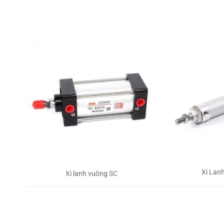
Xi Lan
Xi lanh vuông SC