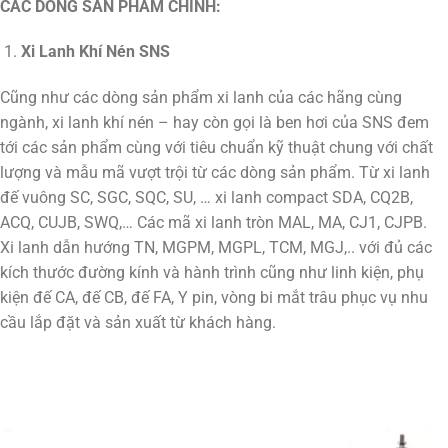
CÁC DÒNG SẢN PHẨM CHÍNH:
Xi Lanh Khí Nén SNS
Cũng như các dòng sản phẩm xi lanh của các hãng cùng
ngành, xi lanh khí nén – hay còn gọi là ben hơi của SNS đem
tới các sản phẩm cùng với tiêu chuẩn kỹ thuật chung với chất
lượng và mẫu mã vượt trội từ các dòng sản phẩm. Từ xi lanh
đế vuông SC, SGC, SQC, SU, … xi lanh compact SDA, CQ2B,
ACQ, CUJB, SWQ,… Các mã xi lanh tròn MAL, MA, CJ1, CJPB.
Xi lanh dẫn hướng TN, MGPM, MGPL, TCM, MGJ,.. với đủ các
kích thước đường kính và hành trình cũng như linh kiện, phụ
kiện đế CA, đế CB, đế FA, Y pin, vòng bi mắt trâu phục vụ nhu
cầu lắp đặt và sản xuất từ khách hàng.