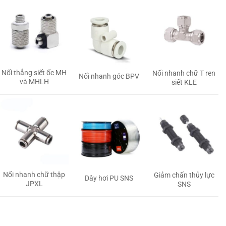
Nối thẳng siết ốc MH
Nối nhanh chữ T ren
Nối nhanh góc BPV
và MHLH
siết KLE
Nối nhanh chữ thập
Giảm chấn thủy lực
Dây hơi PU SNS
JPXL
SNS