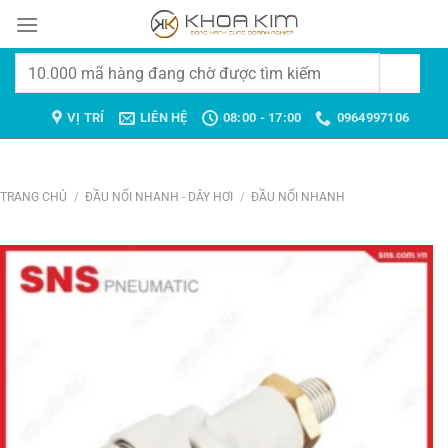
Chuyển
đến
nội
Tìm
dung
kiếm:
VỊ TRÍ
LIÊN HỆ
08:00 - 17:00
0964997106
TRANG CHỦ
/
ĐẦU NỐI NHANH - DÂY HƠI
/
ĐẦU NỐI NHANH