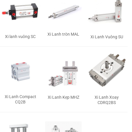
Xi Lanh tròn MAL
Xi lanh vuông SC
Xi Lanh Vuông SU
Xi Lanh Compact
Xi Lanh Kẹp MHZ
Xi Lanh Xoay
CQ2B
CDRQ2BS