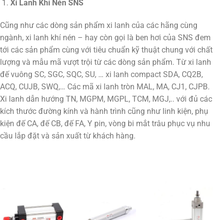
Xi Lanh Khí Nén SNS
Cũng như các dòng sản phẩm xi lanh của các hãng cùng
ngành, xi lanh khí nén – hay còn gọi là ben hơi của SNS đem
tới các sản phẩm cùng với tiêu chuẩn kỹ thuật chung với chất
lượng và mẫu mã vượt trội từ các dòng sản phẩm. Từ xi lanh
đế vuông SC, SGC, SQC, SU, … xi lanh compact SDA, CQ2B,
ACQ, CUJB, SWQ,… Các mã xi lanh tròn MAL, MA, CJ1, CJPB.
Xi lanh dẫn hướng TN, MGPM, MGPL, TCM, MGJ,.. với đủ các
kích thước đường kính và hành trình cũng như linh kiện, phụ
kiện đế CA, đế CB, đế FA, Y pin, vòng bi mắt trâu phục vụ nhu
cầu lắp đặt và sản xuất từ khách hàng.