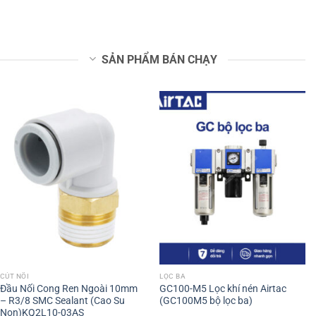
SẢN PHẨM BÁN CHẠY
CÚT NỐI
LỌC BA
Đầu Nối Cong Ren Ngoài 10mm
GC100-M5 Lọc khí nén Airtac
– R3/8 SMC Sealant (Cao Su
(GC100M5 bộ lọc ba)
Non)KQ2L10-03AS