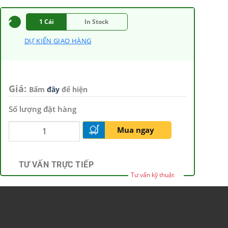
1 Cái
In Stock
DỰ KIẾN GIAO HÀNG
Giá:
Bấm
đây
để hiện
Số lượng đặt hàng
Mua ngay
TƯ VẤN TRỰC TIẾP
Tư vấn kỹ thuật