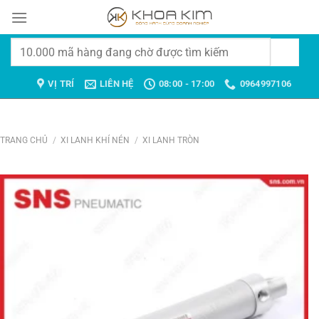
Chuyển
đến
nội
Tìm
dung
kiếm:
VỊ TRÍ
LIÊN HỆ
08:00 - 17:00
0964997106
TRANG CHỦ
/
XI LANH KHÍ NÉN
/
XI LANH TRÒN