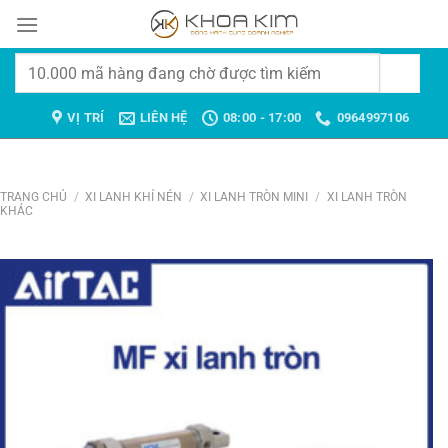
Chuyển
đến
nội
Tìm
dung
kiếm:
VỊ TRÍ
LIÊN HỆ
08:00 - 17:00
0964997106
TRANG CHỦ
/
XI LANH KHÍ NÉN
/
XI LANH TRÒN MINI
/
XI LANH TRÒN
KHÁC