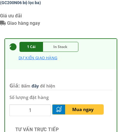
(GC200N06 bộ lọc ba)
Giá ưu đãi
Giao hàng ngay
1 Cái
In Stock
DỰ KIẾN GIAO HÀNG
Giá:
Bấm
đây
để hiện
Số lượng đặt hàng
Mua ngay
TƯ VẤN TRỰC TIẾP