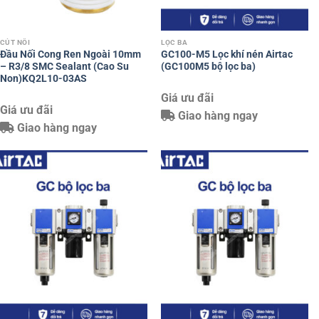
CÚT NỐI
LỌC BA
Đầu Nối Cong Ren Ngoài 10mm
GC100-M5 Lọc khí nén Airtac
– R3/8 SMC Sealant (Cao Su
(GC100M5 bộ lọc ba)
Non)KQ2L10-03AS
Giá ưu đãi
Giá ưu đãi
Giao hàng ngay
Giao hàng ngay