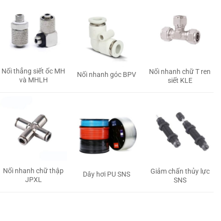
Nối thẳng siết ốc MH
Nối nhanh chữ T ren
Nối nhanh góc BPV
và MHLH
siết KLE
Nối nhanh chữ thập
Giảm chấn thủy lực
Dây hơi PU SNS
JPXL
SNS