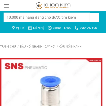
Chuyển
đến
nội
Tìm
dung
kiếm:
VỊ TRÍ
LIÊN HỆ
08:00 - 17:00
0964997106
TRANG CHỦ
/
ĐẦU NỐI NHANH - DÂY HƠI
/
ĐẦU NỐI NHANH