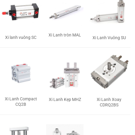
Xi Lanh tròn MAL
Xi lanh vuông SC
Xi Lanh Vuông SU
Xi Lanh Compact
Xi Lanh Kẹp MHZ
Xi Lanh Xoay
CQ2B
CDRQ2BS