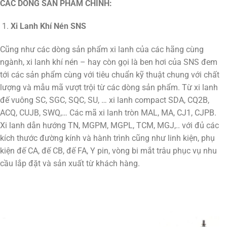
CÁC DÒNG SẢN PHẨM CHÍNH:
Xi Lanh Khí Nén SNS
Cũng như các dòng sản phẩm xi lanh của các hãng cùng
ngành, xi lanh khí nén – hay còn gọi là ben hơi của SNS đem
tới các sản phẩm cùng với tiêu chuẩn kỹ thuật chung với chất
lượng và mẫu mã vượt trội từ các dòng sản phẩm. Từ xi lanh
đế vuông SC, SGC, SQC, SU, … xi lanh compact SDA, CQ2B,
ACQ, CUJB, SWQ,… Các mã xi lanh tròn MAL, MA, CJ1, CJPB.
Xi lanh dẫn hướng TN, MGPM, MGPL, TCM, MGJ,.. với đủ các
kích thước đường kính và hành trình cũng như linh kiện, phụ
kiện đế CA, đế CB, đế FA, Y pin, vòng bi mắt trâu phục vụ nhu
cầu lắp đặt và sản xuất từ khách hàng.