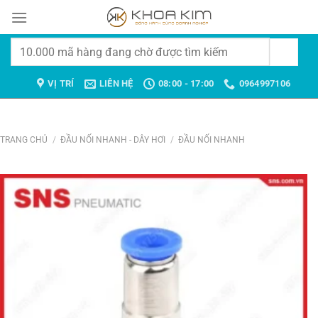
Chuyển
đến
nội
Tìm
dung
kiếm:
VỊ TRÍ
LIÊN HỆ
08:00 - 17:00
0964997106
TRANG CHỦ
/
ĐẦU NỐI NHANH - DÂY HƠI
/
ĐẦU NỐI NHANH