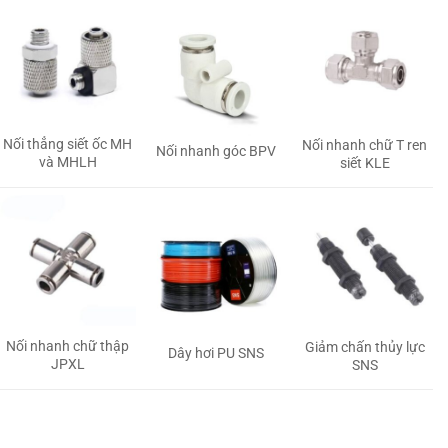
Nối thẳng siết ốc MH
Nối nhanh chữ T ren
Nối nhanh góc BPV
và MHLH
siết KLE
Nối nhanh chữ thập
Giảm chấn thủy lực
Dây hơi PU SNS
JPXL
SNS