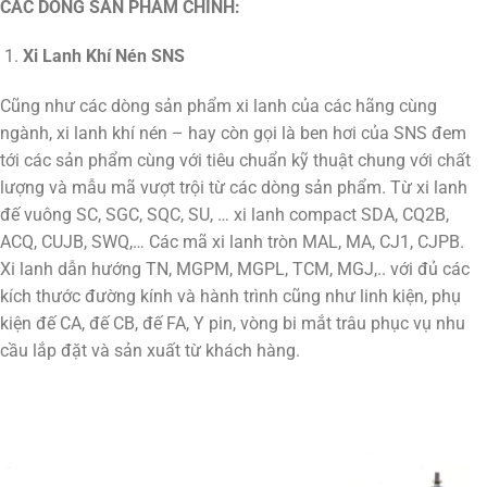
CÁC DÒNG SẢN PHẨM CHÍNH:
Xi Lanh Khí Nén SNS
Cũng như các dòng sản phẩm xi lanh của các hãng cùng
ngành, xi lanh khí nén – hay còn gọi là ben hơi của SNS đem
tới các sản phẩm cùng với tiêu chuẩn kỹ thuật chung với chất
lượng và mẫu mã vượt trội từ các dòng sản phẩm. Từ xi lanh
đế vuông SC, SGC, SQC, SU, … xi lanh compact SDA, CQ2B,
ACQ, CUJB, SWQ,… Các mã xi lanh tròn MAL, MA, CJ1, CJPB.
Xi lanh dẫn hướng TN, MGPM, MGPL, TCM, MGJ,.. với đủ các
kích thước đường kính và hành trình cũng như linh kiện, phụ
kiện đế CA, đế CB, đế FA, Y pin, vòng bi mắt trâu phục vụ nhu
cầu lắp đặt và sản xuất từ khách hàng.