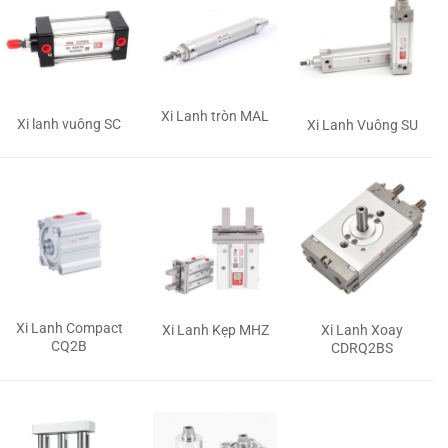
Xi Lanh tròn MAL
Xi lanh vuông SC
Xi Lanh Vuông SU
Xi Lanh Compact
Xi Lanh Kẹp MHZ
Xi Lanh Xoay
CQ2B
CDRQ2BS