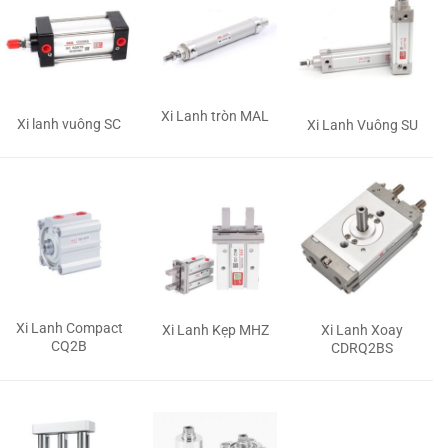
Xi Lanh tròn MAL
Xi lanh vuông SC
Xi Lanh Vuông SU
Xi Lanh Compact
Xi Lanh Kẹp MHZ
Xi Lanh Xoay
CQ2B
CDRQ2BS