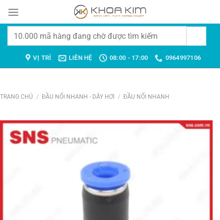
Chuyển
đến
nội
Tìm
dung
kiếm:
VỊ TRÍ
LIÊN HỆ
08:00 - 17:00
0964997106
TRANG CHỦ
/
ĐẦU NỐI NHANH - DÂY HƠI
/
ĐẦU NỐI NHANH