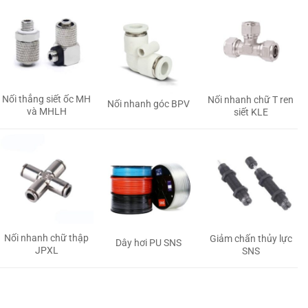
Nối thẳng siết ốc MH
Nối nhanh chữ T ren
Nối nhanh góc BPV
và MHLH
siết KLE
Nối nhanh chữ thập
Giảm chấn thủy lực
Dây hơi PU SNS
JPXL
SNS