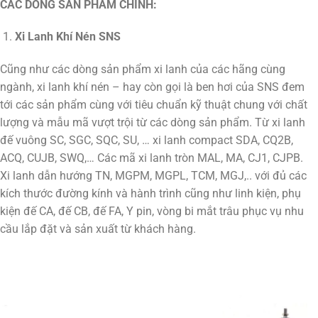
CÁC DÒNG SẢN PHẨM CHÍNH:
Xi Lanh Khí Nén SNS
Cũng như các dòng sản phẩm xi lanh của các hãng cùng
ngành, xi lanh khí nén – hay còn gọi là ben hơi của SNS đem
tới các sản phẩm cùng với tiêu chuẩn kỹ thuật chung với chất
lượng và mẫu mã vượt trội từ các dòng sản phẩm. Từ xi lanh
đế vuông SC, SGC, SQC, SU, … xi lanh compact SDA, CQ2B,
ACQ, CUJB, SWQ,… Các mã xi lanh tròn MAL, MA, CJ1, CJPB.
Xi lanh dẫn hướng TN, MGPM, MGPL, TCM, MGJ,.. với đủ các
kích thước đường kính và hành trình cũng như linh kiện, phụ
kiện đế CA, đế CB, đế FA, Y pin, vòng bi mắt trâu phục vụ nhu
cầu lắp đặt và sản xuất từ khách hàng.