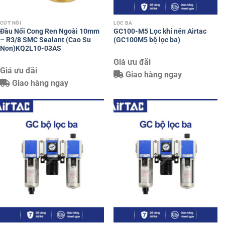
CÚT NỐI
LỌC BA
Đầu Nối Cong Ren Ngoài 10mm
GC100-M5 Lọc khí nén Airtac
– R3/8 SMC Sealant (Cao Su
(GC100M5 bộ lọc ba)
Non)KQ2L10-03AS
Giá ưu đãi
Giá ưu đãi
Giao hàng ngay
Giao hàng ngay