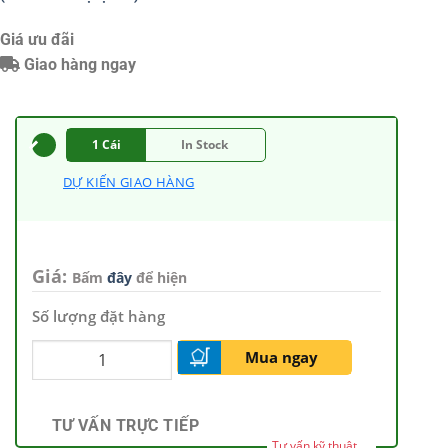
Giá ưu đãi
Giao hàng ngay
1 Cái
In Stock
DỰ KIẾN GIAO HÀNG
Giá:
Bấm
đây
để hiện
Số lượng đặt hàng
Mua ngay
TƯ VẤN TRỰC TIẾP
Tư vấn kỹ thuật