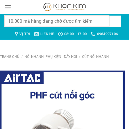
Chuyển
đến
nội
Tìm
dung
kiếm:
VỊ TRÍ
LIÊN HỆ
08:00 - 17:00
0964997106
TRANG CHỦ
/
NỐI NHANH- PHỤ KIỆN - DÂY HƠI
/
CÚT NỐI NHANH