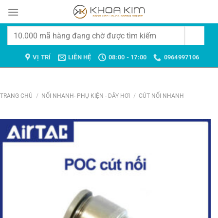
Chuyển
đến
nội
Tìm
dung
kiếm:
VỊ TRÍ
LIÊN HỆ
08:00 - 17:00
0964997106
TRANG CHỦ
/
NỐI NHANH- PHỤ KIỆN - DÂY HƠI
/
CÚT NỐI NHANH