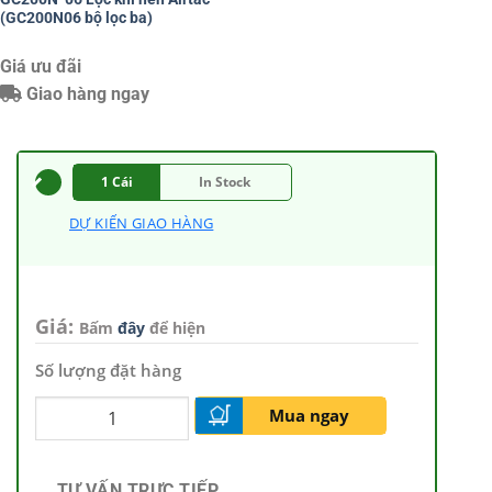
(GC200N06 bộ lọc ba)
Giá ưu đãi
Giao hàng ngay
1 Cái
In Stock
DỰ KIẾN GIAO HÀNG
Giá:
Bấm
đây
để hiện
Số lượng đặt hàng
Mua ngay
TƯ VẤN TRỰC TIẾP