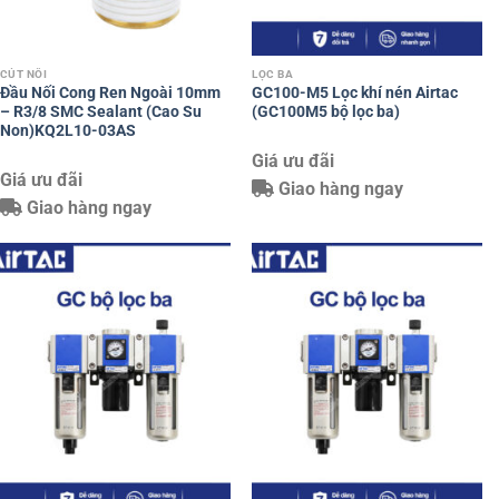
CÚT NỐI
LỌC BA
Đầu Nối Cong Ren Ngoài 10mm
GC100-M5 Lọc khí nén Airtac
– R3/8 SMC Sealant (Cao Su
(GC100M5 bộ lọc ba)
Non)KQ2L10-03AS
Giá ưu đãi
Giá ưu đãi
Giao hàng ngay
Giao hàng ngay