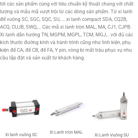
tới các sản phẩm cùng với tiêu chuẩn kỹ thuật chung với chất
lượng và mẫu mã vượt trội từ các dòng sản phẩm. Từ xi lanh
đế vuông SC, SGC, SQC, SU, … xi lanh compact SDA, CQ2B,
ACQ, CUJB, SWQ,… Các mã xi lanh tròn MAL, MA, CJ1, CJPB.
Xi lanh dẫn hướng TN, MGPM, MGPL, TCM, MGJ,.. với đủ các
kích thước đường kính và hành trình cũng như linh kiện, phụ
kiện đế CA, đế CB, đế FA, Y pin, vòng bi mắt trâu phục vụ nhu
cầu lắp đặt và sản xuất từ khách hàng.
Xi Lanh tròn MAL
Xi lanh vuông SC
Xi Lanh Vuông SU