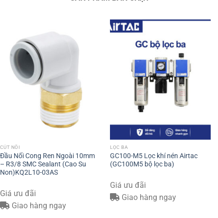
CÚT NỐI
LỌC BA
Đầu Nối Cong Ren Ngoài 10mm
GC100-M5 Lọc khí nén Airtac
– R3/8 SMC Sealant (Cao Su
(GC100M5 bộ lọc ba)
Non)KQ2L10-03AS
Giá ưu đãi
Giá ưu đãi
Giao hàng ngay
Giao hàng ngay