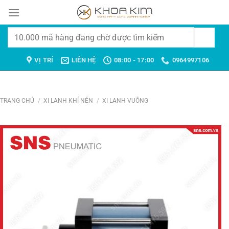
Chuyển
đến
nội
Tìm
dung
kiếm:
VỊ TRÍ
LIÊN HỆ
08:00 - 17:00
0964997106
TRANG CHỦ
/
XI LANH KHÍ NÉN
/
XI LANH VUÔNG