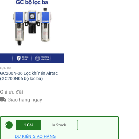
LỌC BA
GC200N-06 Lọc khí nén Airtac
(GC200N06 bộ lọc ba)
Giá ưu đãi
Giao hàng ngay
1 Cái
In Stock
DỰ KIẾN GIAO HÀNG