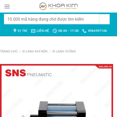
Chuyển
đến
nội
Tìm
dung
kiếm:
VỊ TRÍ
LIÊN HỆ
08:00 - 17:00
0964997106
TRANG CHỦ
/
XI LANH KHÍ NÉN
/
XI LANH VUÔNG