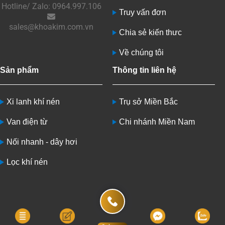
Hotline/ Zalo: 0964.997.106
Truy vấn đơn
sales@khoakim.com.vn
Chia sẻ kiến thưc
Về chúng tôi
Sản phẩm
Thông tin liên hệ
Xi lanh khí nén
Trụ sở Miền Bắc
Van điện từ
Chi nhánh Miền Nam
Nối nhanh - dây hơi
Lọc khí nén