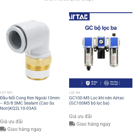
CÚT NỐI
LỌC BA
Đầu Nối Cong Ren Ngoài 10mm
GC100-M5 Lọc khí nén Airtac
– R3/8 SMC Sealant (Cao Su
(GC100M5 bộ lọc ba)
Non)KQ2L10-03AS
Giá ưu đãi
Giá ưu đãi
Giao hàng ngay
Giao hàng ngay