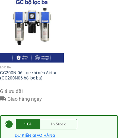
LỌC BA
GC200N-06 Lọc khí nén Airtac
(GC200N06 bộ lọc ba)
Giá ưu đãi
Giao hàng ngay
1 Cái
In Stock
DỰ KIẾN GIAO HÀNG