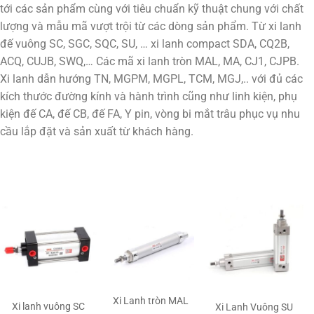
tới các sản phẩm cùng với tiêu chuẩn kỹ thuật chung với chất
lượng và mẫu mã vượt trội từ các dòng sản phẩm. Từ xi lanh
đế vuông SC, SGC, SQC, SU, … xi lanh compact SDA, CQ2B,
ACQ, CUJB, SWQ,… Các mã xi lanh tròn MAL, MA, CJ1, CJPB.
Xi lanh dẫn hướng TN, MGPM, MGPL, TCM, MGJ,.. với đủ các
kích thước đường kính và hành trình cũng như linh kiện, phụ
kiện đế CA, đế CB, đế FA, Y pin, vòng bi mắt trâu phục vụ nhu
cầu lắp đặt và sản xuất từ khách hàng.
Xi Lanh tròn MAL
Xi lanh vuông SC
Xi Lanh Vuông SU