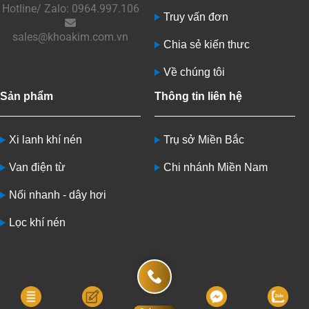
Hotline/ Zalo: 0964.997.106
Truy vấn đơn
sales@khoakim.com.vn
Chia sẻ kiến thưc
Về chúng tôi
Sản phẩm
Thông tin liên hệ
Xi lanh khí nén
Trụ sở Miền Bắc
Van điện từ
Chi nhánh Miền Nam
Nối nhanh - dây hơi
Lọc khí nén