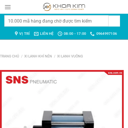
Chuyển
đến
nội
Tìm
dung
kiếm:
VỊ TRÍ
LIÊN HỆ
08:00 - 17:00
0964997106
TRANG CHỦ
/
XI LANH KHÍ NÉN
/
XI LANH VUÔNG