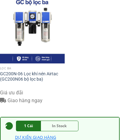
LỌC BA
GC200N-06 Lọc khí nén Airtac
(GC200N06 bộ lọc ba)
Giá ưu đãi
Giao hàng ngay
1 Cái
In Stock
DỰ KIẾN GIAO HÀNG