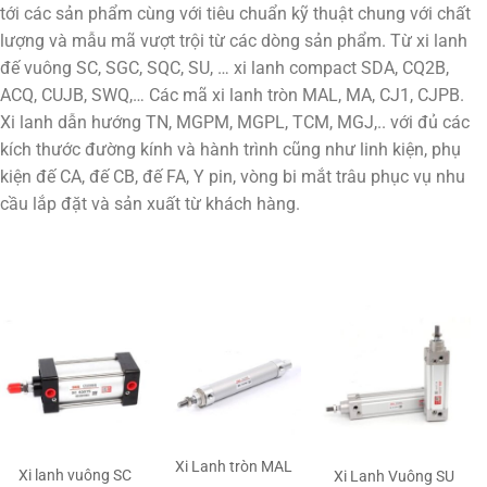
tới các sản phẩm cùng với tiêu chuẩn kỹ thuật chung với chất
lượng và mẫu mã vượt trội từ các dòng sản phẩm. Từ xi lanh
đế vuông SC, SGC, SQC, SU, … xi lanh compact SDA, CQ2B,
ACQ, CUJB, SWQ,… Các mã xi lanh tròn MAL, MA, CJ1, CJPB.
Xi lanh dẫn hướng TN, MGPM, MGPL, TCM, MGJ,.. với đủ các
kích thước đường kính và hành trình cũng như linh kiện, phụ
kiện đế CA, đế CB, đế FA, Y pin, vòng bi mắt trâu phục vụ nhu
cầu lắp đặt và sản xuất từ khách hàng.
Xi Lanh tròn MAL
Xi lanh vuông SC
Xi Lanh Vuông SU