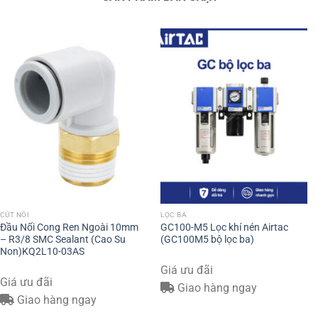
CÚT NỐI
LỌC BA
Đầu Nối Cong Ren Ngoài 10mm
GC100-M5 Lọc khí nén Airtac
– R3/8 SMC Sealant (Cao Su
(GC100M5 bộ lọc ba)
Non)KQ2L10-03AS
Giá ưu đãi
Giá ưu đãi
Giao hàng ngay
Giao hàng ngay