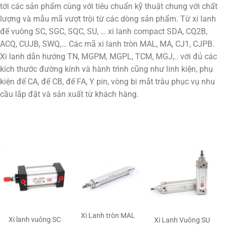
tới các sản phẩm cùng với tiêu chuẩn kỹ thuật chung với chất
lượng và mẫu mã vượt trội từ các dòng sản phẩm. Từ xi lanh
đế vuông SC, SGC, SQC, SU, … xi lanh compact SDA, CQ2B,
ACQ, CUJB, SWQ,… Các mã xi lanh tròn MAL, MA, CJ1, CJPB.
Xi lanh dẫn hướng TN, MGPM, MGPL, TCM, MGJ,.. với đủ các
kích thước đường kính và hành trình cũng như linh kiện, phụ
kiện đế CA, đế CB, đế FA, Y pin, vòng bi mắt trâu phục vụ nhu
cầu lắp đặt và sản xuất từ khách hàng.
Xi Lanh tròn MAL
Xi lanh vuông SC
Xi Lanh Vuông SU