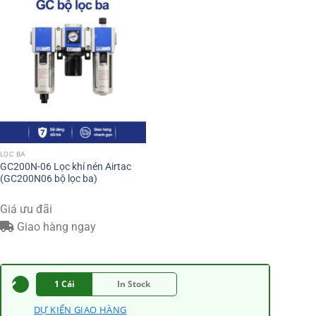
LỌC BA
GC200N-06 Lọc khí nén Airtac
(GC200N06 bộ lọc ba)
Giá ưu đãi
Giao hàng ngay
1 Cái
In Stock
DỰ KIẾN GIAO HÀNG