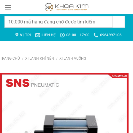
Chuyển
đến
nội
Tìm
dung
kiếm:
VỊ TRÍ
LIÊN HỆ
08:00 - 17:00
0964997106
TRANG CHỦ
/
XI LANH KHÍ NÉN
/
XI LANH VUÔNG