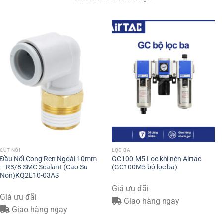
CÚT NỐI
LỌC BA
Đầu Nối Cong Ren Ngoài 10mm
GC100-M5 Lọc khí nén Airtac
– R3/8 SMC Sealant (Cao Su
(GC100M5 bộ lọc ba)
Non)KQ2L10-03AS
Giá ưu đãi
Giá ưu đãi
Giao hàng ngay
Giao hàng ngay