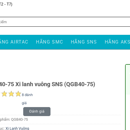
T2 - T7)
ÃNG AIRTAC
HÃNG SMC
HÃNG SNS
HÃNG AK
0-75 Xi lanh vuông SNS (QGB40-75)
8 đánh
giá
Đánh giá
 phẩm:
QGB40-75
ục:
Xi Lanh Vuông