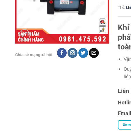
Thẻ:
kh
Khí
phẩ
toà
Chia sẻ mạng xã hội:
Vận
Quý
liê
Liên 
Hotli
Emai
Xem 