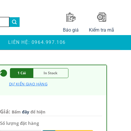
LANGUAGE
Báo giá
Kiểm tra mã
S
LIÊN HỆ: 0964.997.106
1 Cái
In Stock
DỰ KIẾN GIAO HÀNG
Giá:
Bấm
đây
để hiện
Số lượng đặt hàng