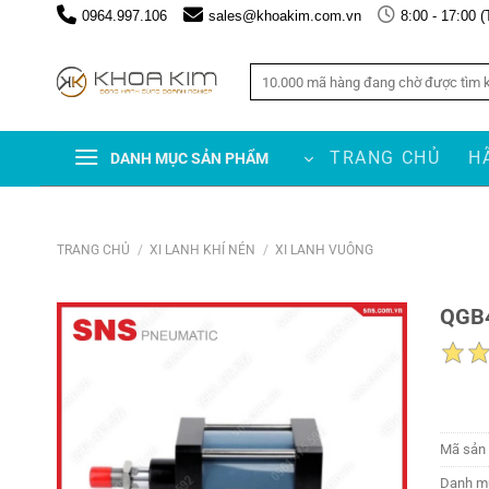
Chuyển
0964.997.106
sales@khoakim.com.vn
8:00 - 17:00 (
đến
nội
Tìm
dung
kiếm:
TRANG CHỦ
H
DANH MỤC SẢN PHẨM
TRANG CHỦ
/
XI LANH KHÍ NÉN
/
XI LANH VUÔNG
QGB4
Mã sản
Danh m