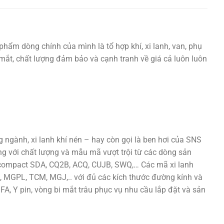
phẩm dòng chính của mình là tổ hợp khí, xi lanh, van, phụ
ắt mắt, chất lượng đảm bảo và cạnh tranh về giá cả luôn luôn
ngành, xi lanh khí nén – hay còn gọi là ben hơi của SNS
ng với chất lượng và mẫu mã vượt trội từ các dòng sản
h compact SDA, CQ2B, ACQ, CUJB, SWQ,… Các mã xi lanh
 MGPL, TCM, MGJ,.. với đủ các kích thước đường kính và
 FA, Y pin, vòng bi mắt trâu phục vụ nhu cầu lắp đặt và sản