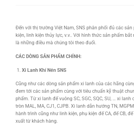
Đến với thị trường Việt Nam, SNS phân phối đủ các sản 
kiện, linh kiện thủy lực, v.v.. Với hình thức sản phẩm b
là những điều mà chúng tôi theo đuổi.
CÁC DÒNG SẢN PHẨM CHÍNH:
Xi Lanh Khí Nén SNS
Cũng như các dòng sản phẩm xi lanh của các hãng cùng 
đem tới các sản phẩm cùng với tiêu chuẩn kỹ thuật chu
phẩm. Từ xi lanh đế vuông SC, SGC, SQC, SU, … xi lan
tròn MAL, MA, CJ1, CJPB. Xi lanh dẫn hướng TN, MGPM,
hành trình cũng như linh kiện, phụ kiện đế CA, đế CB, đế
xuất từ khách hàng.