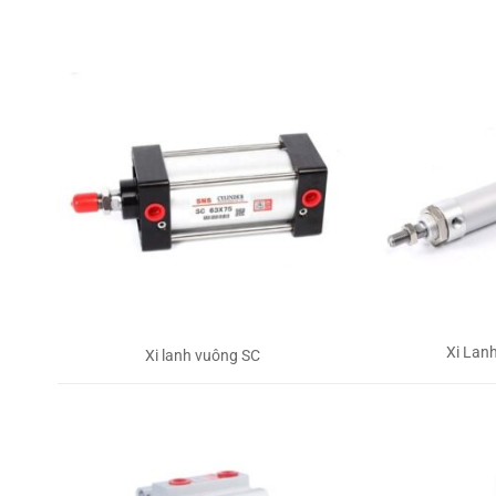
Xi Lan
Xi lanh vuông SC