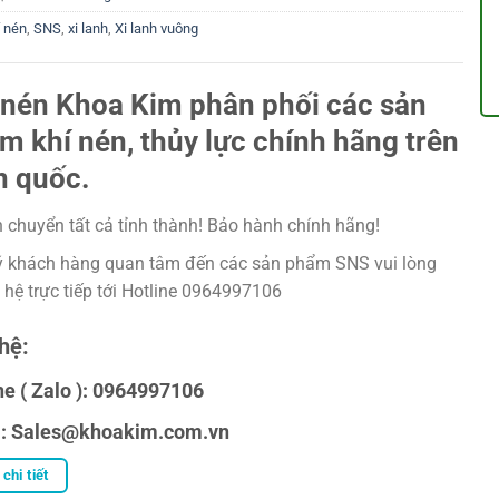
í nén
,
SNS
,
xi lanh
,
Xi lanh vuông
 nén Khoa Kim phân phối các sản
m khí nén, thủy lực chính hãng trên
n quốc.
 chuyển tất cả tỉnh thành! Bảo hành chính hãng!
 khách hàng quan tâm đến các sản phẩm SNS vui lòng
n hệ trực tiếp tới Hotline 0964997106
hệ:
ne ( Zalo ): 0964997106
l: Sales@khoakim.com.vn
chi tiết