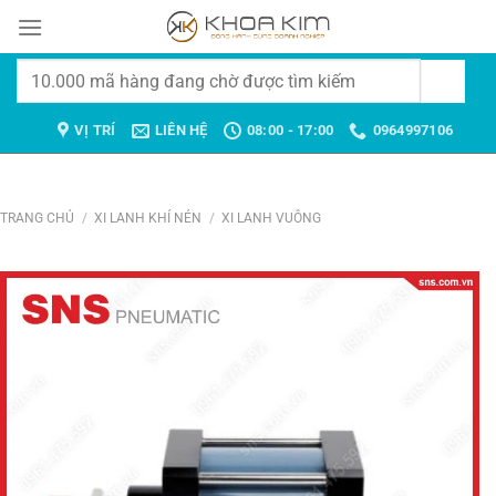
Chuyển
đến
nội
Tìm
dung
kiếm:
VỊ TRÍ
LIÊN HỆ
08:00 - 17:00
0964997106
TRANG CHỦ
/
XI LANH KHÍ NÉN
/
XI LANH VUÔNG