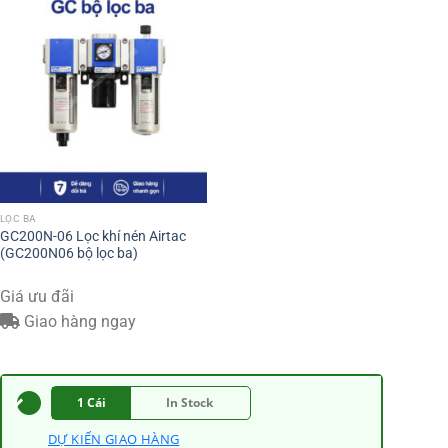
LỌC BA
GC200N-06 Lọc khí nén Airtac
(GC200N06 bộ lọc ba)
Giá ưu đãi
Giao hàng ngay
1 Cái
In Stock
DỰ KIẾN GIAO HÀNG