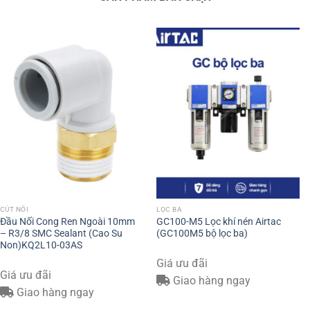
CÚT NỐI
LỌC BA
Đầu Nối Cong Ren Ngoài 10mm
GC100-M5 Lọc khí nén Airtac
– R3/8 SMC Sealant (Cao Su
(GC100M5 bộ lọc ba)
Non)KQ2L10-03AS
Giá ưu đãi
Giá ưu đãi
Giao hàng ngay
Giao hàng ngay