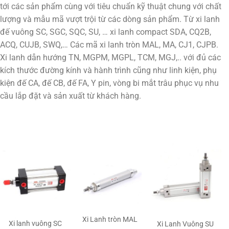
tới các sản phẩm cùng với tiêu chuẩn kỹ thuật chung với chất
lượng và mẫu mã vượt trội từ các dòng sản phẩm. Từ xi lanh
đế vuông SC, SGC, SQC, SU, … xi lanh compact SDA, CQ2B,
ACQ, CUJB, SWQ,… Các mã xi lanh tròn MAL, MA, CJ1, CJPB.
Xi lanh dẫn hướng TN, MGPM, MGPL, TCM, MGJ,.. với đủ các
kích thước đường kính và hành trình cũng như linh kiện, phụ
kiện đế CA, đế CB, đế FA, Y pin, vòng bi mắt trâu phục vụ nhu
cầu lắp đặt và sản xuất từ khách hàng.
Xi Lanh tròn MAL
Xi lanh vuông SC
Xi Lanh Vuông SU