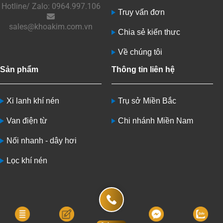
Hotline/ Zalo: 0964.997.106
Truy vấn đơn
sales@khoakim.com.vn
Chia sẻ kiến thưc
Về chúng tôi
Sản phẩm
Thông tin liên hệ
Xi lanh khí nén
Trụ sở Miền Bắc
Van điện từ
Chi nhánh Miền Nam
Nối nhanh - dây hơi
Lọc khí nén