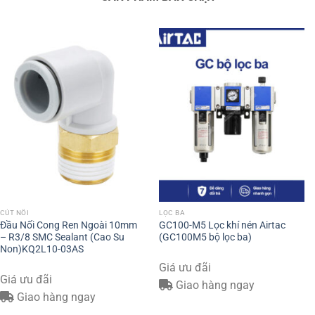
CÚT NỐI
LỌC BA
Đầu Nối Cong Ren Ngoài 10mm
GC100-M5 Lọc khí nén Airtac
– R3/8 SMC Sealant (Cao Su
(GC100M5 bộ lọc ba)
Non)KQ2L10-03AS
Giá ưu đãi
Giá ưu đãi
Giao hàng ngay
Giao hàng ngay