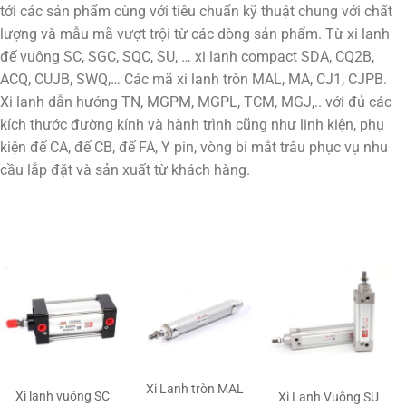
tới các sản phẩm cùng với tiêu chuẩn kỹ thuật chung với chất
lượng và mẫu mã vượt trội từ các dòng sản phẩm. Từ xi lanh
đế vuông SC, SGC, SQC, SU, … xi lanh compact SDA, CQ2B,
ACQ, CUJB, SWQ,… Các mã xi lanh tròn MAL, MA, CJ1, CJPB.
Xi lanh dẫn hướng TN, MGPM, MGPL, TCM, MGJ,.. với đủ các
kích thước đường kính và hành trình cũng như linh kiện, phụ
kiện đế CA, đế CB, đế FA, Y pin, vòng bi mắt trâu phục vụ nhu
cầu lắp đặt và sản xuất từ khách hàng.
Xi Lanh tròn MAL
Xi lanh vuông SC
Xi Lanh Vuông SU