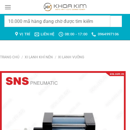
Chuyển
đến
nội
Tìm
dung
kiếm:
VỊ TRÍ
LIÊN HỆ
08:00 - 17:00
0964997106
TRANG CHỦ
/
XI LANH KHÍ NÉN
/
XI LANH VUÔNG