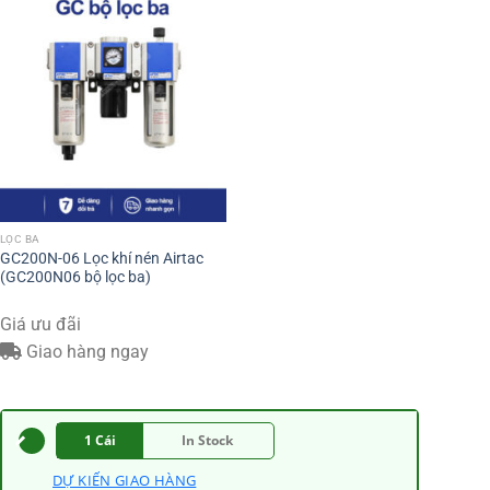
LỌC BA
GC200N-06 Lọc khí nén Airtac
(GC200N06 bộ lọc ba)
Giá ưu đãi
Giao hàng ngay
1 Cái
In Stock
DỰ KIẾN GIAO HÀNG