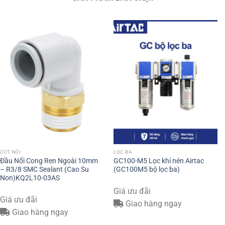
CÚT NỐI
LỌC BA
Đầu Nối Cong Ren Ngoài 10mm
GC100-M5 Lọc khí nén Airtac
– R3/8 SMC Sealant (Cao Su
(GC100M5 bộ lọc ba)
Non)KQ2L10-03AS
Giá ưu đãi
Giá ưu đãi
Giao hàng ngay
Giao hàng ngay