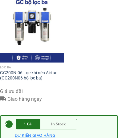
LỌC BA
GC200N-06 Lọc khí nén Airtac
(GC200N06 bộ lọc ba)
Giá ưu đãi
Giao hàng ngay
1 Cái
In Stock
DỰ KIẾN GIAO HÀNG