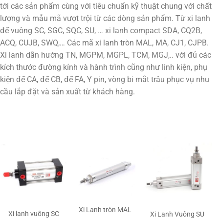
tới các sản phẩm cùng với tiêu chuẩn kỹ thuật chung với chất
lượng và mẫu mã vượt trội từ các dòng sản phẩm. Từ xi lanh
đế vuông SC, SGC, SQC, SU, … xi lanh compact SDA, CQ2B,
ACQ, CUJB, SWQ,… Các mã xi lanh tròn MAL, MA, CJ1, CJPB.
Xi lanh dẫn hướng TN, MGPM, MGPL, TCM, MGJ,.. với đủ các
kích thước đường kính và hành trình cũng như linh kiện, phụ
kiện đế CA, đế CB, đế FA, Y pin, vòng bi mắt trâu phục vụ nhu
cầu lắp đặt và sản xuất từ khách hàng.
Xi Lanh tròn MAL
Xi lanh vuông SC
Xi Lanh Vuông SU