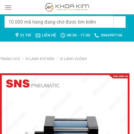
Chuyển
đến
nội
Tìm
dung
kiếm:
VỊ TRÍ
LIÊN HỆ
08:00 - 17:00
0964997106
TRANG CHỦ
/
XI LANH KHÍ NÉN
/
XI LANH VUÔNG