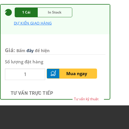
1 Cái
In Stock
DỰ KIẾN GIAO HÀNG
Giá:
Bấm
đây
để hiện
Số lượng đặt hàng
Mua ngay
TƯ VẤN TRỰC TIẾP
Tư vấn kỹ thuật