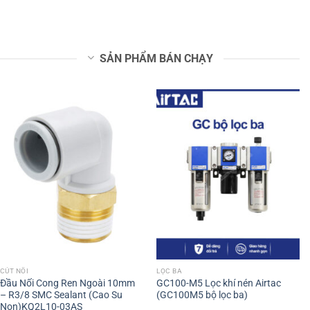
SẢN PHẨM BÁN CHẠY
CÚT NỐI
LỌC BA
Đầu Nối Cong Ren Ngoài 10mm
GC100-M5 Lọc khí nén Airtac
– R3/8 SMC Sealant (Cao Su
(GC100M5 bộ lọc ba)
Non)KQ2L10-03AS