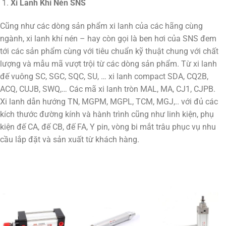
Xi Lanh Khí Nén SNS
Cũng như các dòng sản phẩm xi lanh của các hãng cùng
ngành, xi lanh khí nén – hay còn gọi là ben hơi của SNS đem
tới các sản phẩm cùng với tiêu chuẩn kỹ thuật chung với chất
lượng và mẫu mã vượt trội từ các dòng sản phẩm. Từ xi lanh
đế vuông SC, SGC, SQC, SU, … xi lanh compact SDA, CQ2B,
ACQ, CUJB, SWQ,… Các mã xi lanh tròn MAL, MA, CJ1, CJPB.
Xi lanh dẫn hướng TN, MGPM, MGPL, TCM, MGJ,.. với đủ các
kích thước đường kính và hành trình cũng như linh kiện, phụ
kiện đế CA, đế CB, đế FA, Y pin, vòng bi mắt trâu phục vụ nhu
cầu lắp đặt và sản xuất từ khách hàng.