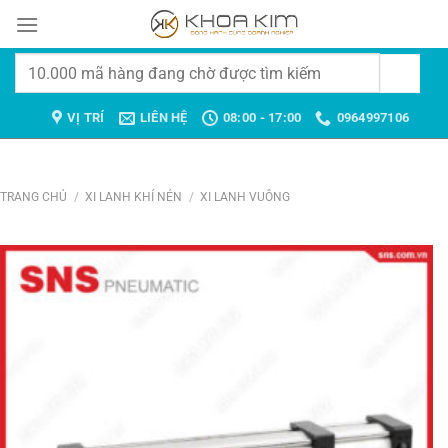
Chuyển
đến
nội
Tìm
dung
kiếm:
VỊ TRÍ
LIÊN HỆ
08:00 - 17:00
0964997106
TRANG CHỦ
/
XI LANH KHÍ NÉN
/
XI LANH VUÔNG