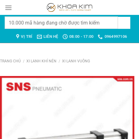
Chuyển
đến
nội
Tìm
dung
kiếm:
VỊ TRÍ
LIÊN HỆ
08:00 - 17:00
0964997106
TRANG CHỦ
/
XI LANH KHÍ NÉN
/
XI LANH VUÔNG