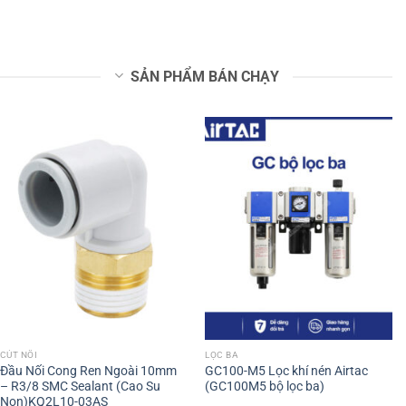
SẢN PHẨM BÁN CHẠY
CÚT NỐI
LỌC BA
Đầu Nối Cong Ren Ngoài 10mm
GC100-M5 Lọc khí nén Airtac
– R3/8 SMC Sealant (Cao Su
(GC100M5 bộ lọc ba)
Non)KQ2L10-03AS