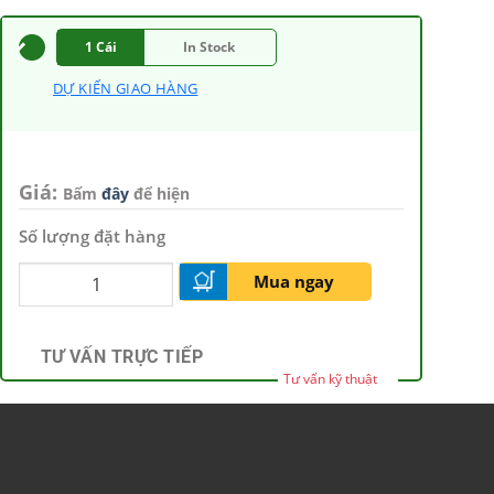
1 Cái
In Stock
DỰ KIẾN GIAO HÀNG
Giá:
Bấm
đây
để hiện
Số lượng đặt hàng
Mua ngay
TƯ VẤN TRỰC TIẾP
Tư vấn kỹ thuật