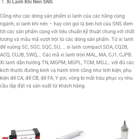
Xi Lanh Khí Nén SNS
Cũng như các dòng sản phẩm xi lanh của các hãng cùng
ngành, xi lanh khí nén – hay còn gọi là ben hơi của SNS đem
tới các sản phẩm cùng với tiêu chuẩn kỹ thuật chung với chất
lượng và mẫu mã vượt trội từ các dòng sản phẩm. Từ xi lanh
đế vuông SC, SGC, SQC, SU, … xi lanh compact SDA, CQ2B,
ACQ, CUJB, SWQ,… Các mã xi lanh tròn MAL, MA, CJ1, CJPB.
Xi lanh dẫn hướng TN, MGPM, MGPL, TCM, MGJ,.. với đủ các
kích thước đường kính và hành trình cũng như linh kiện, phụ
kiện đế CA, đế CB, đế FA, Y pin, vòng bi mắt trâu phục vụ nhu
cầu lắp đặt và sản xuất từ khách hàng.