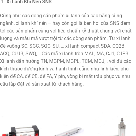
Xi Lanh Khí Nén SNS
Cũng như các dòng sản phẩm xi lanh của các hãng cùng
ngành, xi lanh khí nén – hay còn gọi là ben hơi của SNS đem
tới các sản phẩm cùng với tiêu chuẩn kỹ thuật chung với chất
lượng và mẫu mã vượt trội từ các dòng sản phẩm. Từ xi lanh
đế vuông SC, SGC, SQC, SU, … xi lanh compact SDA, CQ2B,
ACQ, CUJB, SWQ,… Các mã xi lanh tròn MAL, MA, CJ1, CJPB.
Xi lanh dẫn hướng TN, MGPM, MGPL, TCM, MGJ,.. với đủ các
kích thước đường kính và hành trình cũng như linh kiện, phụ
kiện đế CA, đế CB, đế FA, Y pin, vòng bi mắt trâu phục vụ nhu
cầu lắp đặt và sản xuất từ khách hàng.