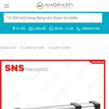
Chuyển
đến
nội
Tìm
dung
kiếm:
VỊ TRÍ
LIÊN HỆ
08:00 - 17:00
0964997106
TRANG CHỦ
/
XI LANH KHÍ NÉN
/
XI LANH VUÔNG