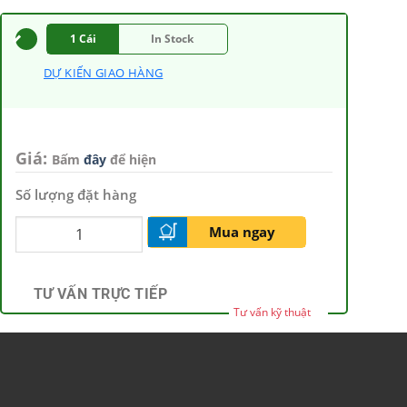
1 Cái
In Stock
DỰ KIẾN GIAO HÀNG
Giá:
Bấm
đây
để hiện
Số lượng đặt hàng
Mua ngay
TƯ VẤN TRỰC TIẾP
Tư vấn kỹ thuật