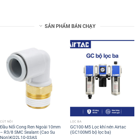
SẢN PHẨM BÁN CHẠY
CÚT NỐI
LỌC BA
Đầu Nối Cong Ren Ngoài 10mm
GC100-M5 Lọc khí nén Airtac
– R3/8 SMC Sealant (Cao Su
(GC100M5 bộ lọc ba)
Non)KQ2L10-03AS