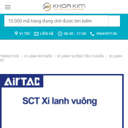
Chuyển
đến
nội
Tìm
dung
kiếm:
VỊ TRÍ
LIÊN HỆ
08:00 - 17:00
0964997106
TRANG CHỦ
/
XI LANH KHÍ NÉN
/
XI LANH VUÔNG TIÊU CHUẨN
/
XI LANH
SC