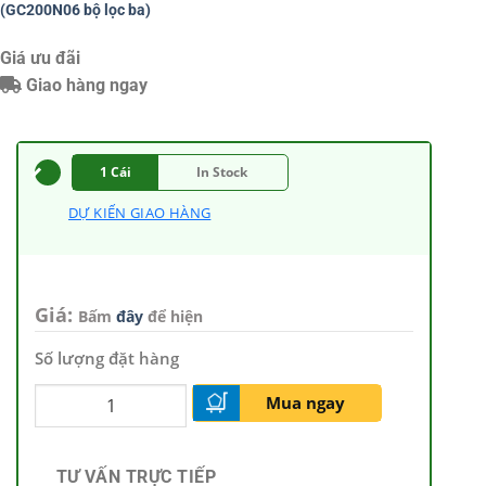
(GC200N06 bộ lọc ba)
Giá ưu đãi
Giao hàng ngay
1 Cái
In Stock
DỰ KIẾN GIAO HÀNG
Giá:
Bấm
đây
để hiện
Số lượng đặt hàng
Mua ngay
TƯ VẤN TRỰC TIẾP