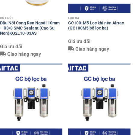
CÚT NỐI
LỌC BA
Đầu Nối Cong Ren Ngoài 10mm
GC100-M5 Lọc khí nén Airtac
– R3/8 SMC Sealant (Cao Su
(GC100M5 bộ lọc ba)
Non)KQ2L10-03AS
Giá ưu đãi
Giá ưu đãi
Giao hàng ngay
Giao hàng ngay