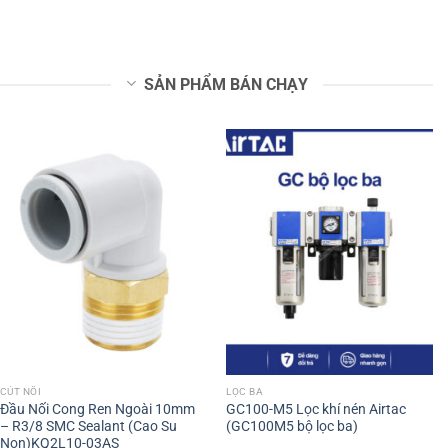
SẢN PHẨM BÁN CHẠY
CÚT NỐI
LỌC BA
Đầu Nối Cong Ren Ngoài 10mm
GC100-M5 Lọc khí nén Airtac
– R3/8 SMC Sealant (Cao Su
(GC100M5 bộ lọc ba)
Non)KQ2L10-03AS