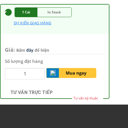
1 Cái
In Stock
DỰ KIẾN GIAO HÀNG
Giá:
Bấm
đây
để hiện
Số lượng đặt hàng
Mua ngay
TƯ VẤN TRỰC TIẾP
Tư vấn kỹ thuật