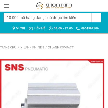
Chuyển
đến
nội
Tìm
dung
kiếm:
VỊ TRÍ
LIÊN HỆ
08:00 - 17:00
0964997106
TRANG CHỦ
/
XI LANH KHÍ NÉN
/
XI LANH COMPACT