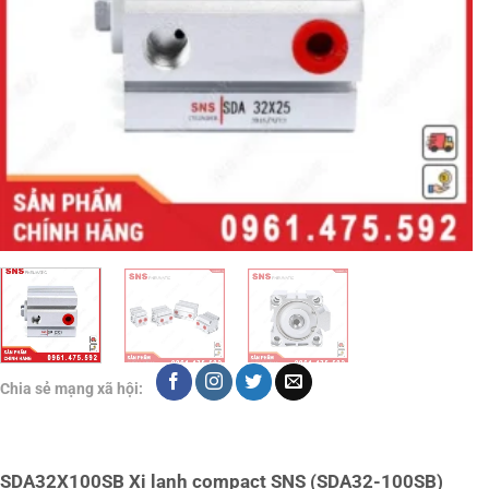
Chia sẻ mạng xã hội:
SDA32X100SB Xi lanh compact SNS (SDA32-100SB)