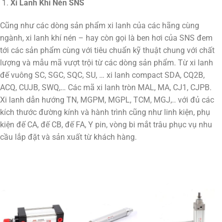
Xi Lanh Khí Nén SNS
Cũng như các dòng sản phẩm xi lanh của các hãng cùng
ngành, xi lanh khí nén – hay còn gọi là ben hơi của SNS đem
tới các sản phẩm cùng với tiêu chuẩn kỹ thuật chung với chất
lượng và mẫu mã vượt trội từ các dòng sản phẩm. Từ xi lanh
đế vuông SC, SGC, SQC, SU, … xi lanh compact SDA, CQ2B,
ACQ, CUJB, SWQ,… Các mã xi lanh tròn MAL, MA, CJ1, CJPB.
Xi lanh dẫn hướng TN, MGPM, MGPL, TCM, MGJ,.. với đủ các
kích thước đường kính và hành trình cũng như linh kiện, phụ
kiện đế CA, đế CB, đế FA, Y pin, vòng bi mắt trâu phục vụ nhu
cầu lắp đặt và sản xuất từ khách hàng.