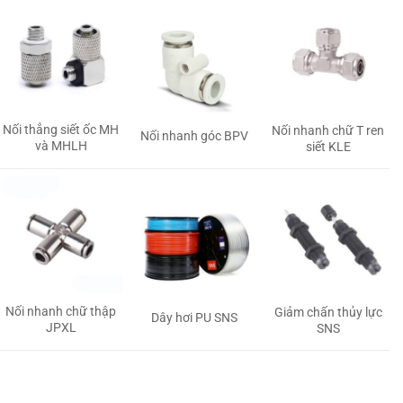
Nối thẳng siết ốc MH
Nối nhanh chữ T ren
Nối nhanh góc BPV
và MHLH
siết KLE
Nối nhanh chữ thập
Giảm chấn thủy lực
Dây hơi PU SNS
JPXL
SNS