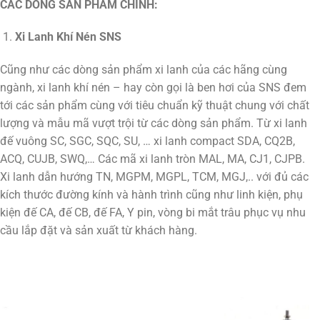
CÁC DÒNG SẢN PHẨM CHÍNH:
Xi Lanh Khí Nén SNS
Cũng như các dòng sản phẩm xi lanh của các hãng cùng
ngành, xi lanh khí nén – hay còn gọi là ben hơi của SNS đem
tới các sản phẩm cùng với tiêu chuẩn kỹ thuật chung với chất
lượng và mẫu mã vượt trội từ các dòng sản phẩm. Từ xi lanh
đế vuông SC, SGC, SQC, SU, … xi lanh compact SDA, CQ2B,
ACQ, CUJB, SWQ,… Các mã xi lanh tròn MAL, MA, CJ1, CJPB.
Xi lanh dẫn hướng TN, MGPM, MGPL, TCM, MGJ,.. với đủ các
kích thước đường kính và hành trình cũng như linh kiện, phụ
kiện đế CA, đế CB, đế FA, Y pin, vòng bi mắt trâu phục vụ nhu
cầu lắp đặt và sản xuất từ khách hàng.