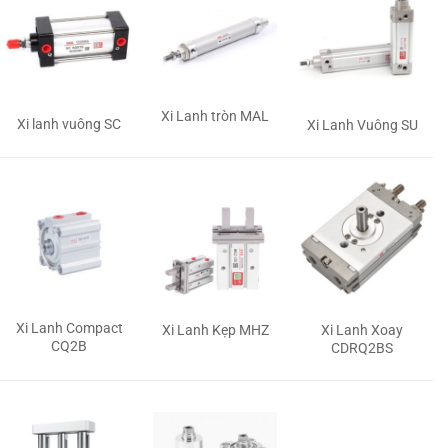
Xi Lanh tròn MAL
Xi lanh vuông SC
Xi Lanh Vuông SU
Xi Lanh Compact
Xi Lanh Kẹp MHZ
Xi Lanh Xoay
CQ2B
CDRQ2BS