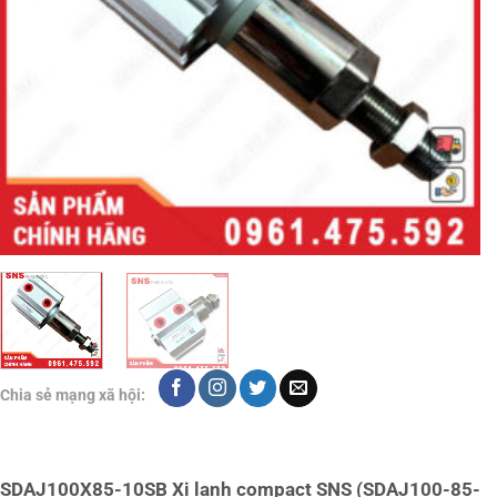
Chia sẻ mạng xã hội:
SDAJ100X85-10SB Xi lanh compact SNS (SDAJ100-85-