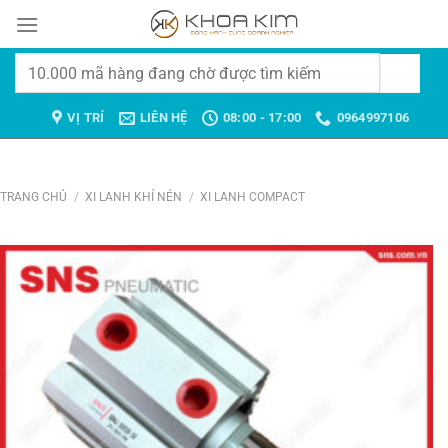
Chuyển
đến
nội
Tìm
dung
kiếm:
VỊ TRÍ
LIÊN HỆ
08:00 - 17:00
0964997106
TRANG CHỦ
/
XI LANH KHÍ NÉN
/
XI LANH COMPACT