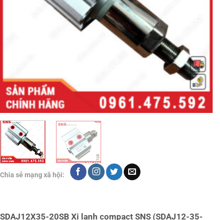
Chia sẻ mạng xã hội:
SDAJ12X35-20SB Xi lanh compact SNS (SDAJ12-35-