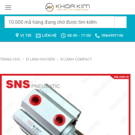
Chuyển
đến
nội
Tìm
dung
kiếm:
VỊ TRÍ
LIÊN HỆ
08:00 - 17:00
0964997106
TRANG CHỦ
/
XI LANH KHÍ NÉN
/
XI LANH COMPACT