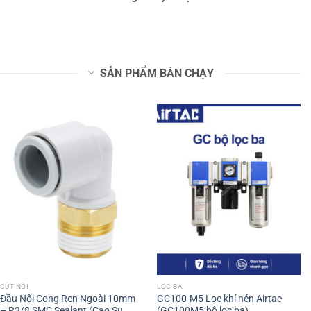
SẢN PHẨM BÁN CHẠY
CÚT NỐI
LỌC BA
Đầu Nối Cong Ren Ngoài 10mm
GC100-M5 Lọc khí nén Airtac
– R3/8 SMC Sealant (Cao Su
(GC100M5 bộ lọc ba)