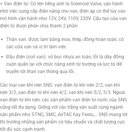
+ Van điện từ: Có tên tiếng anh là Solenoid Valve, vận hành
nhờ việc cung cấp điện năng cho van, điện áp có thể tùy vào
mô hình vận hành như 12V, 24V, 110V, 220V. Cấu tạo của van
điện từ được phân chia thành 2 phần:
Thân van: được làm bằng inox, thép, đồng hoàn toàn, có
các cửa van và vị trí làm việc
Đầu điện (coil van): vỏ bọc nhựa an toàn, lõi là dây đồng
cuộn quấn lại với chức năng sinh từ trường và lực từ để
truyền tới than van thông qua lõi.
Các loại van khí nén SNS: van điện từ khí nén 2/2, van khí
nén 3/2, van điện từ khí nén 4/2, van khí nén 5/2, 5/3. Ngoài
van điện từ khí nén, các sản phẩm van điện từ nước của SNS
cũng rất đa dạng. Giống với các hãng sản xuất cùng ngành
sản phẩm như STNC, SMC, AirTAC hay Festo,… SNS mang tới
thị trường những sản phẩm có tiêu chuẩn và chất lượng cực
tốt đủ sức cạnh tranh.