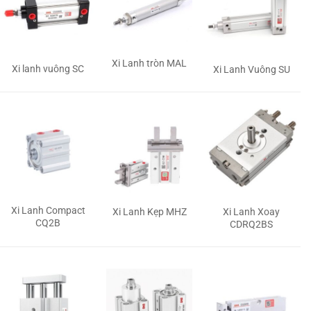
Xi Lanh tròn MAL
Xi lanh vuông SC
Xi Lanh Vuông SU
Xi Lanh Compact
Xi Lanh Kẹp MHZ
Xi Lanh Xoay
CQ2B
CDRQ2BS