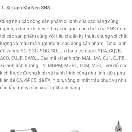
Xi Lanh Khí Nén SNS
Cũng như các dòng sản phẩm xi lanh của các hãng cùng
ngành, xi lanh khí nén – hay còn gọi là ben hơi của SNS đem
tới các sản phẩm cùng với tiêu chuẩn kỹ thuật chung với chất
lượng và mẫu mã vượt trội từ các dòng sản phẩm. Từ xi lanh
đế vuông SC, SGC, SQC, SU, … xi lanh compact SDA, CQ2B,
ACQ, CUJB, SWQ,… Các mã xi lanh tròn MAL, MA, CJ1, CJPB.
Xi lanh dẫn hướng TN, MGPM, MGPL, TCM, MGJ,.. với đủ các
kích thước đường kính và hành trình cũng như linh kiện, phụ
kiện đế CA, đế CB, đế FA, Y pin, vòng bi mắt trâu phục vụ nhu
cầu lắp đặt và sản xuất từ khách hàng.