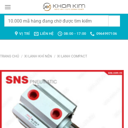
Chuyển
đến
nội
Tìm
dung
kiếm:
VỊ TRÍ
LIÊN HỆ
08:00 - 17:00
0964997106
TRANG CHỦ
/
XI LANH KHÍ NÉN
/
XI LANH COMPACT