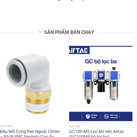
SẢN PHẨM BÁN CHẠY
CÚT NỐI
LỌC BA
Đầu Nối Cong Ren Ngoài 10mm
GC100-M5 Lọc khí nén Airtac
– R3/8 SMC Sealant (Cao Su
(GC100M5 bộ lọc ba)