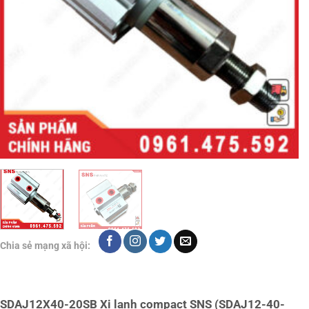
Chia sẻ mạng xã hội:
SDAJ12X40-20SB Xi lanh compact SNS (SDAJ12-40-