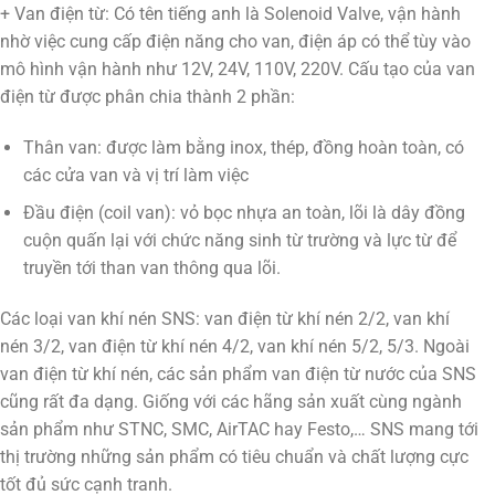
+ Van điện từ: Có tên tiếng anh là Solenoid Valve, vận hành
nhờ việc cung cấp điện năng cho van, điện áp có thể tùy vào
mô hình vận hành như 12V, 24V, 110V, 220V. Cấu tạo của van
điện từ được phân chia thành 2 phần:
Thân van: được làm bằng inox, thép, đồng hoàn toàn, có
các cửa van và vị trí làm việc
Đầu điện (coil van): vỏ bọc nhựa an toàn, lõi là dây đồng
cuộn quấn lại với chức năng sinh từ trường và lực từ để
truyền tới than van thông qua lõi.
Các loại van khí nén SNS: van điện từ khí nén 2/2, van khí
nén 3/2, van điện từ khí nén 4/2, van khí nén 5/2, 5/3. Ngoài
van điện từ khí nén, các sản phẩm van điện từ nước của SNS
cũng rất đa dạng. Giống với các hãng sản xuất cùng ngành
sản phẩm như STNC, SMC, AirTAC hay Festo,… SNS mang tới
thị trường những sản phẩm có tiêu chuẩn và chất lượng cực
tốt đủ sức cạnh tranh.