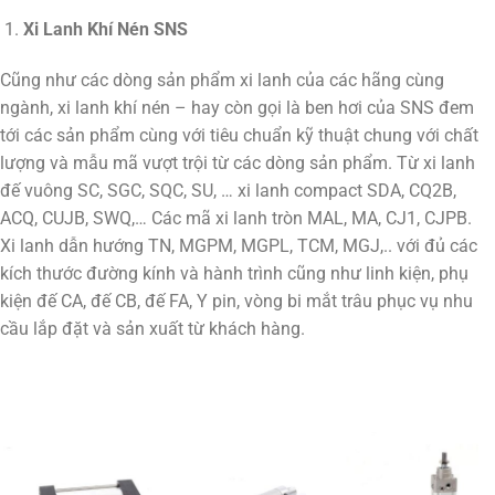
Xi Lanh Khí Nén SNS
Cũng như các dòng sản phẩm xi lanh của các hãng cùng
ngành, xi lanh khí nén – hay còn gọi là ben hơi của SNS đem
tới các sản phẩm cùng với tiêu chuẩn kỹ thuật chung với chất
lượng và mẫu mã vượt trội từ các dòng sản phẩm. Từ xi lanh
đế vuông SC, SGC, SQC, SU, … xi lanh compact SDA, CQ2B,
ACQ, CUJB, SWQ,… Các mã xi lanh tròn MAL, MA, CJ1, CJPB.
Xi lanh dẫn hướng TN, MGPM, MGPL, TCM, MGJ,.. với đủ các
kích thước đường kính và hành trình cũng như linh kiện, phụ
kiện đế CA, đế CB, đế FA, Y pin, vòng bi mắt trâu phục vụ nhu
cầu lắp đặt và sản xuất từ khách hàng.