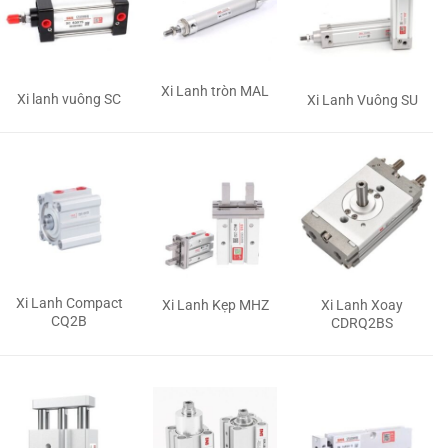
Xi Lanh tròn MAL
Xi lanh vuông SC
Xi Lanh Vuông SU
Xi Lanh Compact
Xi Lanh Kẹp MHZ
Xi Lanh Xoay
CQ2B
CDRQ2BS