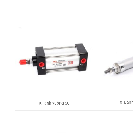
Xi Lan
Xi lanh vuông SC