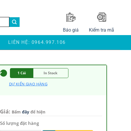
LANGUAGE
Báo giá
Kiểm tra mã
S
LIÊN HỆ: 0964.997.106
1 Cái
In Stock
DỰ KIẾN GIAO HÀNG
Giá:
Bấm
đây
để hiện
Số lượng đặt hàng