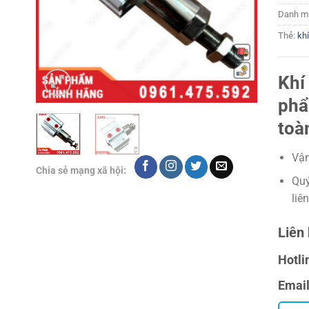
Danh m
Thẻ:
kh
Khí
phẩ
toà
Vận
Chia sẻ mạng xã hội:
Quý
liê
Liên 
Hotli
Emai