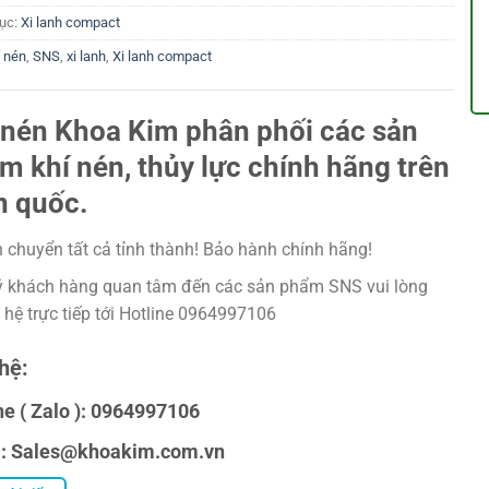
ục:
Xi lanh compact
í nén
,
SNS
,
xi lanh
,
Xi lanh compact
 nén Khoa Kim phân phối các sản
m khí nén, thủy lực chính hãng trên
n quốc.
 chuyển tất cả tỉnh thành! Bảo hành chính hãng!
 khách hàng quan tâm đến các sản phẩm SNS vui lòng
n hệ trực tiếp tới Hotline 0964997106
hệ:
ne ( Zalo ): 0964997106
l: Sales@khoakim.com.vn