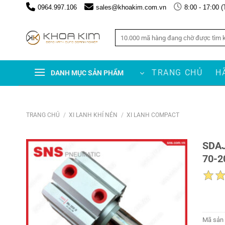
Chuyển
0964.997.106
sales@khoakim.com.vn
8:00 - 17:00 (
đến
nội
Tìm
dung
kiếm:
TRANG CHỦ
H
DANH MỤC SẢN PHẨM
TRANG CHỦ
/
XI LANH KHÍ NÉN
/
XI LANH COMPACT
SDAJ
70-2
Mã sản