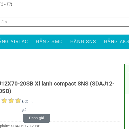
T2 - T7)
ÃNG AIRTAC
HÃNG SMC
HÃNG SNS
HÃNG AK
12X70-20SB Xi lanh compact SNS (SDAJ12-
0SB)
8 đánh
giá
Đánh giá
 phẩm:
SDAJ12X70-20SB