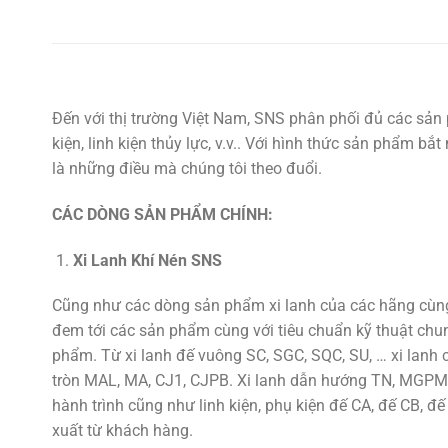
Đến với thị trường Việt Nam, SNS phân phối đủ các sản 
kiện, linh kiện thủy lực, v.v.. Với hình thức sản phẩm b
là những điều mà chúng tôi theo đuổi.
CÁC DÒNG SẢN PHẨM CHÍNH:
Xi Lanh Khí Nén SNS
Cũng như các dòng sản phẩm xi lanh của các hãng cùng 
đem tới các sản phẩm cùng với tiêu chuẩn kỹ thuật chu
phẩm. Từ xi lanh đế vuông SC, SGC, SQC, SU, … xi lan
tròn MAL, MA, CJ1, CJPB. Xi lanh dẫn hướng TN, MGPM,
hành trình cũng như linh kiện, phụ kiện đế CA, đế CB, đế
xuất từ khách hàng.