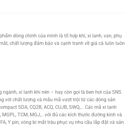
phẩm dòng chính của mình là tổ hợp khí, xi lanh, van, phụ
ắt mắt, chất lượng đảm bảo và cạnh tranh về giá cả luôn luôn
ngành, xi lanh khí nén – hay còn gọi là ben hơi của SNS
ng với chất lượng và mẫu mã vượt trội từ các dòng sản
h compact SDA, CQ2B, ACQ, CUJB, SWQ,… Các mã xi lanh
 MGPL, TCM, MGJ,.. với đủ các kích thước đường kính và
 FA, Y pin, vòng bi mắt trâu phục vụ nhu cầu lắp đặt và sản