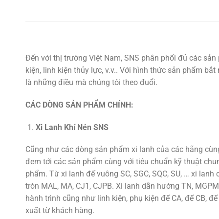
Đến với thị trường Việt Nam, SNS phân phối đủ các sản 
kiện, linh kiện thủy lực, v.v.. Với hình thức sản phẩm b
là những điều mà chúng tôi theo đuổi.
CÁC DÒNG SẢN PHẨM CHÍNH:
Xi Lanh Khí Nén SNS
Cũng như các dòng sản phẩm xi lanh của các hãng cùng 
đem tới các sản phẩm cùng với tiêu chuẩn kỹ thuật chu
phẩm. Từ xi lanh đế vuông SC, SGC, SQC, SU, … xi lan
tròn MAL, MA, CJ1, CJPB. Xi lanh dẫn hướng TN, MGPM,
hành trình cũng như linh kiện, phụ kiện đế CA, đế CB, đế
xuất từ khách hàng.