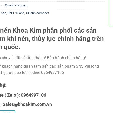
ục:
Xi lanh compact
í nén
,
SNS
,
xi lanh
,
Xi lanh compact
 nén Khoa Kim phân phối các sản
m khí nén, thủy lực chính hãng trên
n quốc.
 chuyển tất cả tỉnh thành! Bảo hành chính hãng!
 khách hàng quan tâm đến các sản phẩm SNS vui lòng
n hệ trực tiếp tới Hotline 0964997106
hệ:
ne ( Zalo ): 0964997106
l: Sales@khoakim.com.vn