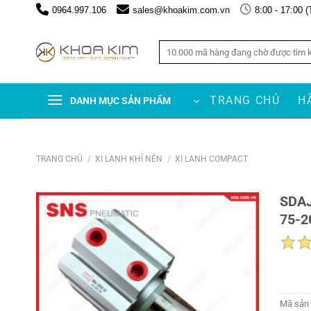
Chuyển
0964.997.106
sales@khoakim.com.vn
8:00 - 17:00 (
đến
nội
Tìm
dung
kiếm:
TRANG CHỦ
H
DANH MỤC SẢN PHẨM
TRANG CHỦ
/
XI LANH KHÍ NÉN
/
XI LANH COMPACT
SDAJ
75-2
Mã sản