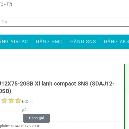
T2 - T7)
ÃNG AIRTAC
HÃNG SMC
HÃNG SNS
HÃNG AK
12X75-20SB Xi lanh compact SNS (SDAJ12-
0SB)
8 đánh
giá
Đánh giá
 phẩm:
SDAJ12X75-20SB