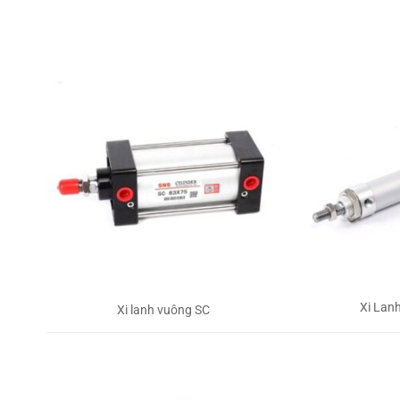
Xi Lan
Xi lanh vuông SC