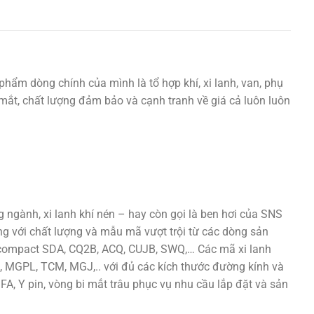
phẩm dòng chính của mình là tổ hợp khí, xi lanh, van, phụ
ắt mắt, chất lượng đảm bảo và cạnh tranh về giá cả luôn luôn
ngành, xi lanh khí nén – hay còn gọi là ben hơi của SNS
ng với chất lượng và mẫu mã vượt trội từ các dòng sản
h compact SDA, CQ2B, ACQ, CUJB, SWQ,… Các mã xi lanh
 MGPL, TCM, MGJ,.. với đủ các kích thước đường kính và
 FA, Y pin, vòng bi mắt trâu phục vụ nhu cầu lắp đặt và sản