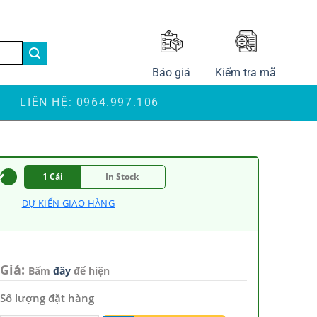
LANGUAGE
Báo giá
Kiểm tra mã
S
LIÊN HỆ: 0964.997.106
1 Cái
In Stock
DỰ KIẾN GIAO HÀNG
Giá:
Bấm
đây
để hiện
Số lượng đặt hàng