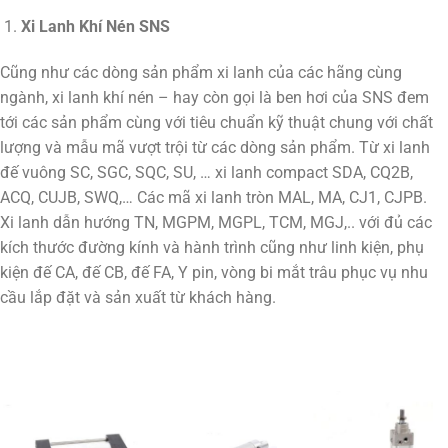
Xi Lanh Khí Nén SNS
Cũng như các dòng sản phẩm xi lanh của các hãng cùng
ngành, xi lanh khí nén – hay còn gọi là ben hơi của SNS đem
tới các sản phẩm cùng với tiêu chuẩn kỹ thuật chung với chất
lượng và mẫu mã vượt trội từ các dòng sản phẩm. Từ xi lanh
đế vuông SC, SGC, SQC, SU, … xi lanh compact SDA, CQ2B,
ACQ, CUJB, SWQ,… Các mã xi lanh tròn MAL, MA, CJ1, CJPB.
Xi lanh dẫn hướng TN, MGPM, MGPL, TCM, MGJ,.. với đủ các
kích thước đường kính và hành trình cũng như linh kiện, phụ
kiện đế CA, đế CB, đế FA, Y pin, vòng bi mắt trâu phục vụ nhu
cầu lắp đặt và sản xuất từ khách hàng.