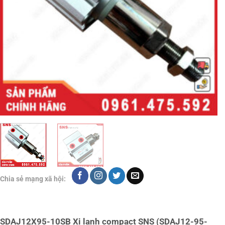
Chia sẻ mạng xã hội:
SDAJ12X95-10SB Xi lanh compact SNS (SDAJ12-95-