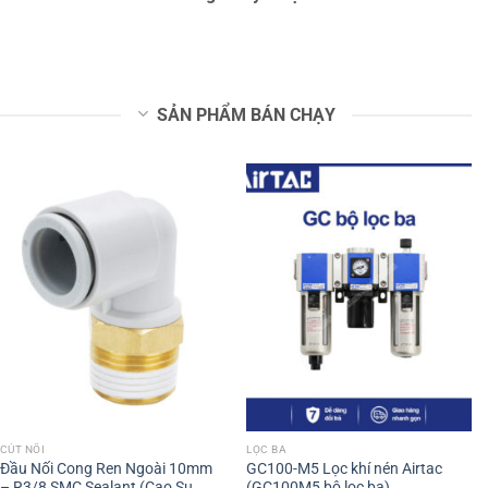
SẢN PHẨM BÁN CHẠY
CÚT NỐI
LỌC BA
Đầu Nối Cong Ren Ngoài 10mm
GC100-M5 Lọc khí nén Airtac
– R3/8 SMC Sealant (Cao Su
(GC100M5 bộ lọc ba)