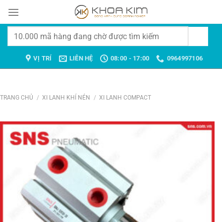
Chuyển
đến
nội
Tìm
dung
kiếm:
VỊ TRÍ
LIÊN HỆ
08:00 - 17:00
0964997106
TRANG CHỦ
/
XI LANH KHÍ NÉN
/
XI LANH COMPACT