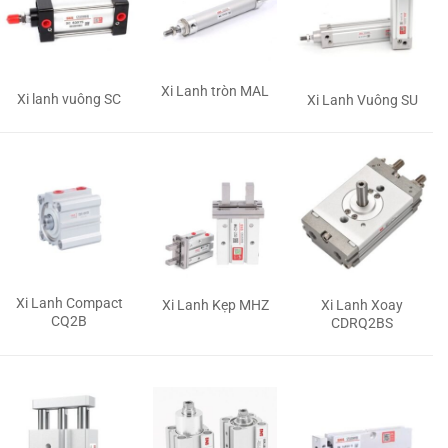
Xi Lanh tròn MAL
Xi lanh vuông SC
Xi Lanh Vuông SU
Xi Lanh Compact
Xi Lanh Kẹp MHZ
Xi Lanh Xoay
CQ2B
CDRQ2BS