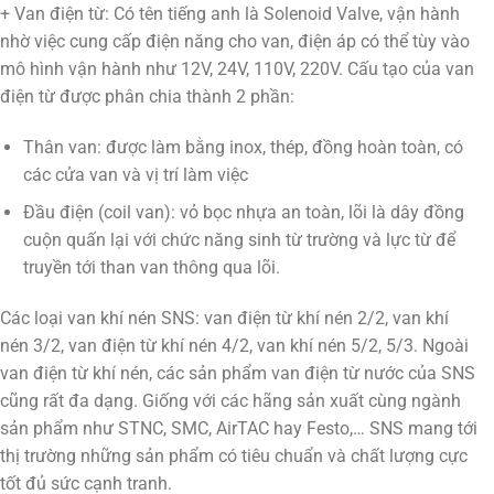
+ Van điện từ: Có tên tiếng anh là Solenoid Valve, vận hành
nhờ việc cung cấp điện năng cho van, điện áp có thể tùy vào
mô hình vận hành như 12V, 24V, 110V, 220V. Cấu tạo của van
điện từ được phân chia thành 2 phần:
Thân van: được làm bằng inox, thép, đồng hoàn toàn, có
các cửa van và vị trí làm việc
Đầu điện (coil van): vỏ bọc nhựa an toàn, lõi là dây đồng
cuộn quấn lại với chức năng sinh từ trường và lực từ để
truyền tới than van thông qua lõi.
Các loại van khí nén SNS: van điện từ khí nén 2/2, van khí
nén 3/2, van điện từ khí nén 4/2, van khí nén 5/2, 5/3. Ngoài
van điện từ khí nén, các sản phẩm van điện từ nước của SNS
cũng rất đa dạng. Giống với các hãng sản xuất cùng ngành
sản phẩm như STNC, SMC, AirTAC hay Festo,… SNS mang tới
thị trường những sản phẩm có tiêu chuẩn và chất lượng cực
tốt đủ sức cạnh tranh.