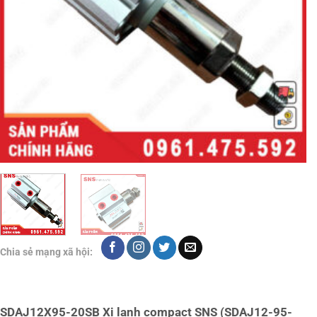
Chia sẻ mạng xã hội:
SDAJ12X95-20SB Xi lanh compact SNS (SDAJ12-95-