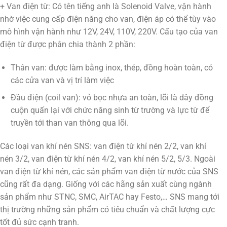
+ Van điện từ: Có tên tiếng anh là Solenoid Valve, vận hành
nhờ việc cung cấp điện năng cho van, điện áp có thể tùy vào
mô hình vận hành như 12V, 24V, 110V, 220V. Cấu tạo của van
điện từ được phân chia thành 2 phần:
Thân van: được làm bằng inox, thép, đồng hoàn toàn, có
các cửa van và vị trí làm việc
Đầu điện (coil van): vỏ bọc nhựa an toàn, lõi là dây đồng
cuộn quấn lại với chức năng sinh từ trường và lực từ để
truyền tới than van thông qua lõi.
Các loại van khí nén SNS: van điện từ khí nén 2/2, van khí
nén 3/2, van điện từ khí nén 4/2, van khí nén 5/2, 5/3. Ngoài
van điện từ khí nén, các sản phẩm van điện từ nước của SNS
cũng rất đa dạng. Giống với các hãng sản xuất cùng ngành
sản phẩm như STNC, SMC, AirTAC hay Festo,… SNS mang tới
thị trường những sản phẩm có tiêu chuẩn và chất lượng cực
tốt đủ sức cạnh tranh.