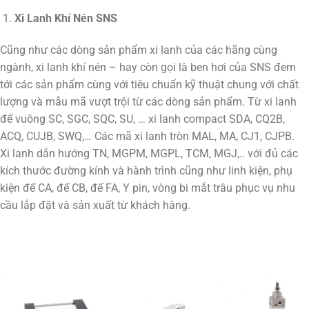
Xi Lanh Khí Nén SNS
Cũng như các dòng sản phẩm xi lanh của các hãng cùng
ngành, xi lanh khí nén – hay còn gọi là ben hơi của SNS đem
tới các sản phẩm cùng với tiêu chuẩn kỹ thuật chung với chất
lượng và mẫu mã vượt trội từ các dòng sản phẩm. Từ xi lanh
đế vuông SC, SGC, SQC, SU, … xi lanh compact SDA, CQ2B,
ACQ, CUJB, SWQ,… Các mã xi lanh tròn MAL, MA, CJ1, CJPB.
Xi lanh dẫn hướng TN, MGPM, MGPL, TCM, MGJ,.. với đủ các
kích thước đường kính và hành trình cũng như linh kiện, phụ
kiện đế CA, đế CB, đế FA, Y pin, vòng bi mắt trâu phục vụ nhu
cầu lắp đặt và sản xuất từ khách hàng.