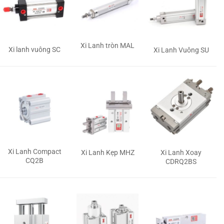
Xi Lanh tròn MAL
Xi lanh vuông SC
Xi Lanh Vuông SU
Xi Lanh Compact
Xi Lanh Kẹp MHZ
Xi Lanh Xoay
CQ2B
CDRQ2BS