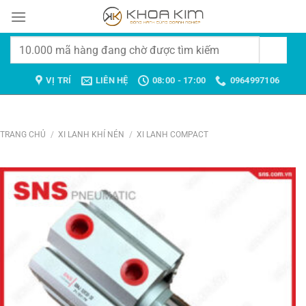
Chuyển
đến
nội
Tìm
dung
kiếm:
VỊ TRÍ
LIÊN HỆ
08:00 - 17:00
0964997106
TRANG CHỦ
/
XI LANH KHÍ NÉN
/
XI LANH COMPACT