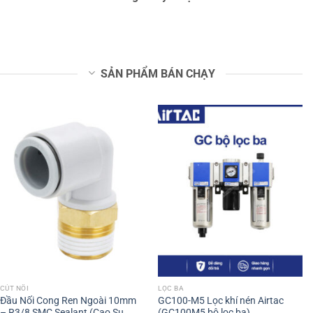
SẢN PHẨM BÁN CHẠY
CÚT NỐI
LỌC BA
Đầu Nối Cong Ren Ngoài 10mm
GC100-M5 Lọc khí nén Airtac
– R3/8 SMC Sealant (Cao Su
(GC100M5 bộ lọc ba)