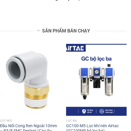
SẢN PHẨM BÁN CHẠY
CÚT NỐI
LỌC BA
Đầu Nối Cong Ren Ngoài 10mm
GC100-M5 Lọc khí nén Airtac
– R3/8 SMC Sealant (Cao Su
(GC100M5 bộ lọc ba)