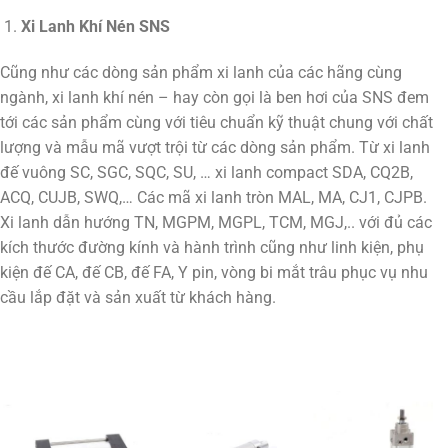
Xi Lanh Khí Nén SNS
Cũng như các dòng sản phẩm xi lanh của các hãng cùng
ngành, xi lanh khí nén – hay còn gọi là ben hơi của SNS đem
tới các sản phẩm cùng với tiêu chuẩn kỹ thuật chung với chất
lượng và mẫu mã vượt trội từ các dòng sản phẩm. Từ xi lanh
đế vuông SC, SGC, SQC, SU, … xi lanh compact SDA, CQ2B,
ACQ, CUJB, SWQ,… Các mã xi lanh tròn MAL, MA, CJ1, CJPB.
Xi lanh dẫn hướng TN, MGPM, MGPL, TCM, MGJ,.. với đủ các
kích thước đường kính và hành trình cũng như linh kiện, phụ
kiện đế CA, đế CB, đế FA, Y pin, vòng bi mắt trâu phục vụ nhu
cầu lắp đặt và sản xuất từ khách hàng.