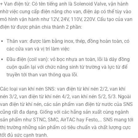
+ Van điện từ: Có tên tiếng anh là Solenoid Valve, vận hành
nhờ việc cung cấp điện năng cho van, điện áp có thể tùy vào
mô hình vận hành như 12V, 24V, 110V, 220V. Cấu tạo của van
điện từ được phân chia thành 2 phần:
Thân van: được làm bằng inox, thép, đồng hoàn toàn, có
các cửa van và vị trí làm việc
Đầu điện (coil van): vỏ bọc nhựa an toàn, lõi là dây đồng
cuộn quấn lại với chức năng sinh từ trường và lực từ để
truyền tới than van thông qua lõi.
Các loại van khí nén SNS: van điện từ khí nén 2/2, van khí
nén 3/2, van điện từ khí nén 4/2, van khí nén 5/2, 5/3. Ngoài
van điện từ khí nén, các sản phẩm van điện từ nước của SNS
cũng rất đa dạng. Giống với các hãng sản xuất cùng ngành
sản phẩm như STNC, SMC, AirTAC hay Festo,… SNS mang tới
thị trường những sản phẩm có tiêu chuẩn và chất lượng cực
tốt đủ sức cạnh tranh.