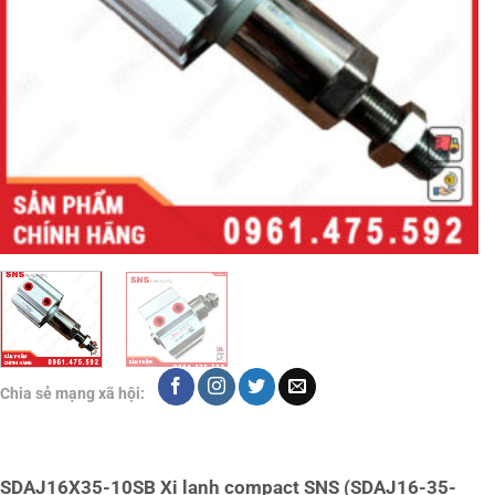
Chia sẻ mạng xã hội:
SDAJ16X35-10SB Xi lanh compact SNS (SDAJ16-35-