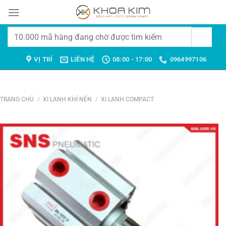
Chuyển
đến
nội
Tìm
dung
kiếm:
VỊ TRÍ
LIÊN HỆ
08:00 - 17:00
0964997106
TRANG CHỦ
/
XI LANH KHÍ NÉN
/
XI LANH COMPACT