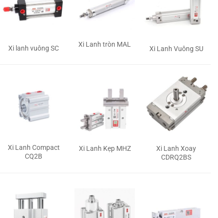
Xi Lanh tròn MAL
Xi lanh vuông SC
Xi Lanh Vuông SU
Xi Lanh Compact
Xi Lanh Kẹp MHZ
Xi Lanh Xoay
CQ2B
CDRQ2BS