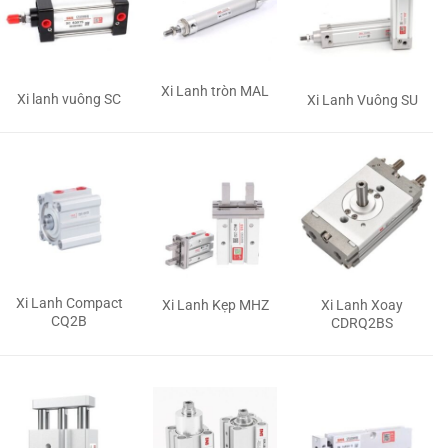
Xi Lanh tròn MAL
Xi lanh vuông SC
Xi Lanh Vuông SU
Xi Lanh Compact
Xi Lanh Kẹp MHZ
Xi Lanh Xoay
CQ2B
CDRQ2BS