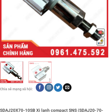
Chia sẻ mạng xã hội:
SDAJ20X70-10SB Xi lanh compact SNS (SDAJ20-70-