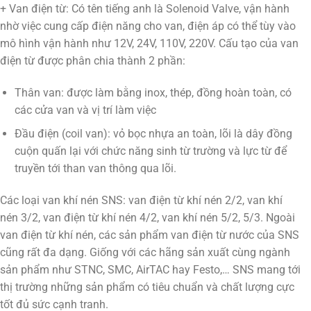
+ Van điện từ: Có tên tiếng anh là Solenoid Valve, vận hành
nhờ việc cung cấp điện năng cho van, điện áp có thể tùy vào
mô hình vận hành như 12V, 24V, 110V, 220V. Cấu tạo của van
điện từ được phân chia thành 2 phần:
Thân van: được làm bằng inox, thép, đồng hoàn toàn, có
các cửa van và vị trí làm việc
Đầu điện (coil van): vỏ bọc nhựa an toàn, lõi là dây đồng
cuộn quấn lại với chức năng sinh từ trường và lực từ để
truyền tới than van thông qua lõi.
Các loại van khí nén SNS: van điện từ khí nén 2/2, van khí
nén 3/2, van điện từ khí nén 4/2, van khí nén 5/2, 5/3. Ngoài
van điện từ khí nén, các sản phẩm van điện từ nước của SNS
cũng rất đa dạng. Giống với các hãng sản xuất cùng ngành
sản phẩm như STNC, SMC, AirTAC hay Festo,… SNS mang tới
thị trường những sản phẩm có tiêu chuẩn và chất lượng cực
tốt đủ sức cạnh tranh.