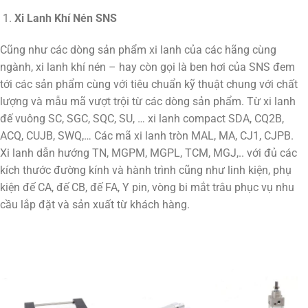
Xi Lanh Khí Nén SNS
Cũng như các dòng sản phẩm xi lanh của các hãng cùng
ngành, xi lanh khí nén – hay còn gọi là ben hơi của SNS đem
tới các sản phẩm cùng với tiêu chuẩn kỹ thuật chung với chất
lượng và mẫu mã vượt trội từ các dòng sản phẩm. Từ xi lanh
đế vuông SC, SGC, SQC, SU, … xi lanh compact SDA, CQ2B,
ACQ, CUJB, SWQ,… Các mã xi lanh tròn MAL, MA, CJ1, CJPB.
Xi lanh dẫn hướng TN, MGPM, MGPL, TCM, MGJ,.. với đủ các
kích thước đường kính và hành trình cũng như linh kiện, phụ
kiện đế CA, đế CB, đế FA, Y pin, vòng bi mắt trâu phục vụ nhu
cầu lắp đặt và sản xuất từ khách hàng.