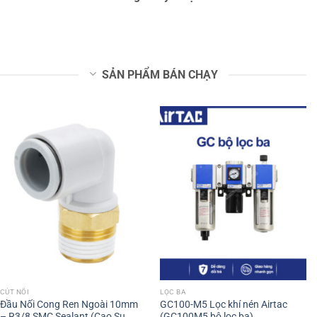
SẢN PHẨM BÁN CHẠY
CÚT NỐI
LỌC BA
Đầu Nối Cong Ren Ngoài 10mm
GC100-M5 Lọc khí nén Airtac
– R3/8 SMC Sealant (Cao Su
(GC100M5 bộ lọc ba)