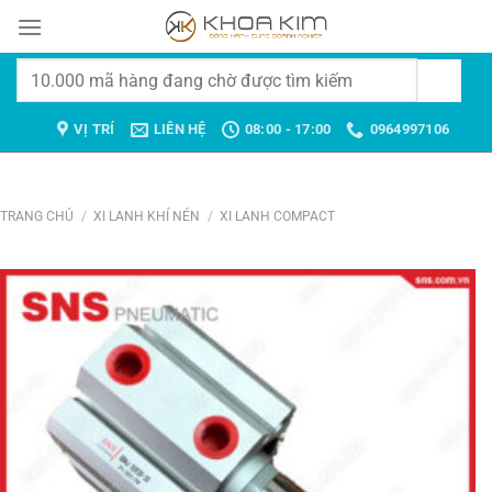
Chuyển
đến
nội
Tìm
dung
kiếm:
VỊ TRÍ
LIÊN HỆ
08:00 - 17:00
0964997106
TRANG CHỦ
/
XI LANH KHÍ NÉN
/
XI LANH COMPACT