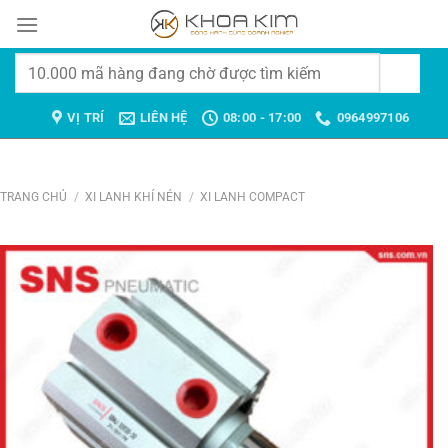
Chuyển
đến
nội
Tìm
dung
kiếm:
VỊ TRÍ
LIÊN HỆ
08:00 - 17:00
0964997106
TRANG CHỦ
/
XI LANH KHÍ NÉN
/
XI LANH COMPACT