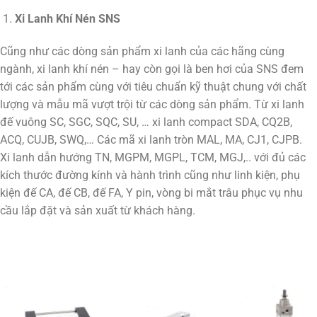
Xi Lanh Khí Nén SNS
Cũng như các dòng sản phẩm xi lanh của các hãng cùng
ngành, xi lanh khí nén – hay còn gọi là ben hơi của SNS đem
tới các sản phẩm cùng với tiêu chuẩn kỹ thuật chung với chất
lượng và mẫu mã vượt trội từ các dòng sản phẩm. Từ xi lanh
đế vuông SC, SGC, SQC, SU, … xi lanh compact SDA, CQ2B,
ACQ, CUJB, SWQ,… Các mã xi lanh tròn MAL, MA, CJ1, CJPB.
Xi lanh dẫn hướng TN, MGPM, MGPL, TCM, MGJ,.. với đủ các
kích thước đường kính và hành trình cũng như linh kiện, phụ
kiện đế CA, đế CB, đế FA, Y pin, vòng bi mắt trâu phục vụ nhu
cầu lắp đặt và sản xuất từ khách hàng.