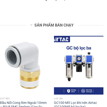
SẢN PHẨM BÁN CHẠY
CÚT NỐI
LỌC BA
Đầu Nối Cong Ren Ngoài 10mm
GC100-M5 Lọc khí nén Airtac
– R3/8 SMC Sealant (Cao Su
(GC100M5 bộ lọc ba)