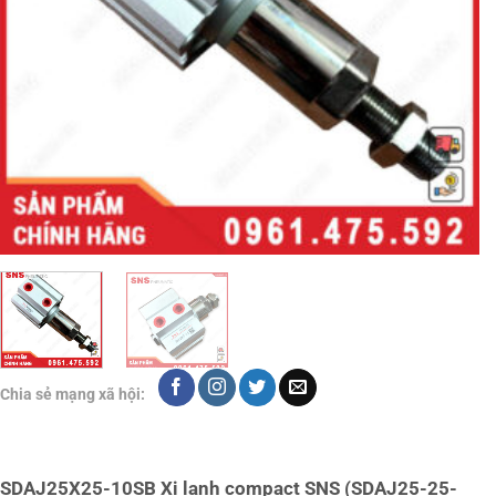
Chia sẻ mạng xã hội:
SDAJ25X25-10SB Xi lanh compact SNS (SDAJ25-25-