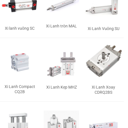
Xi Lanh tròn MAL
Xi lanh vuông SC
Xi Lanh Vuông SU
Xi Lanh Compact
Xi Lanh Kẹp MHZ
Xi Lanh Xoay
CQ2B
CDRQ2BS