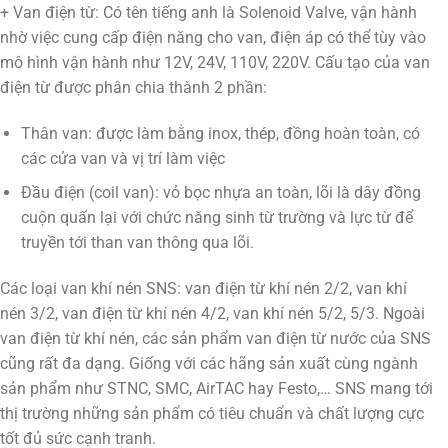
+ Van điện từ: Có tên tiếng anh là Solenoid Valve, vận hành
nhờ việc cung cấp điện năng cho van, điện áp có thể tùy vào
mô hình vận hành như 12V, 24V, 110V, 220V. Cấu tạo của van
điện từ được phân chia thành 2 phần:
Thân van: được làm bằng inox, thép, đồng hoàn toàn, có
các cửa van và vị trí làm việc
Đầu điện (coil van): vỏ bọc nhựa an toàn, lõi là dây đồng
cuộn quấn lại với chức năng sinh từ trường và lực từ để
truyền tới than van thông qua lõi.
Các loại van khí nén SNS: van điện từ khí nén 2/2, van khí
nén 3/2, van điện từ khí nén 4/2, van khí nén 5/2, 5/3. Ngoài
van điện từ khí nén, các sản phẩm van điện từ nước của SNS
cũng rất đa dạng. Giống với các hãng sản xuất cùng ngành
sản phẩm như STNC, SMC, AirTAC hay Festo,… SNS mang tới
thị trường những sản phẩm có tiêu chuẩn và chất lượng cực
tốt đủ sức cạnh tranh.