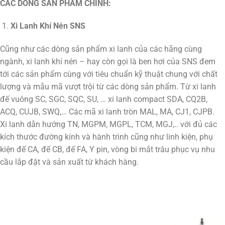
CÁC DÒNG SẢN PHẨM CHÍNH:
Xi Lanh Khí Nén SNS
Cũng như các dòng sản phẩm xi lanh của các hãng cùng
ngành, xi lanh khí nén – hay còn gọi là ben hơi của SNS đem
tới các sản phẩm cùng với tiêu chuẩn kỹ thuật chung với chất
lượng và mẫu mã vượt trội từ các dòng sản phẩm. Từ xi lanh
đế vuông SC, SGC, SQC, SU, … xi lanh compact SDA, CQ2B,
ACQ, CUJB, SWQ,… Các mã xi lanh tròn MAL, MA, CJ1, CJPB.
Xi lanh dẫn hướng TN, MGPM, MGPL, TCM, MGJ,.. với đủ các
kích thước đường kính và hành trình cũng như linh kiện, phụ
kiện đế CA, đế CB, đế FA, Y pin, vòng bi mắt trâu phục vụ nhu
cầu lắp đặt và sản xuất từ khách hàng.