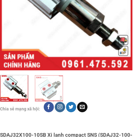
Chia sẻ mạng xã hội:
SDAJ32X100-10SB Xi lanh compact SNS (SDAJ32-100-