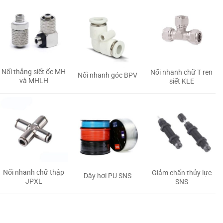
Nối thẳng siết ốc MH
Nối nhanh chữ T ren
Nối nhanh góc BPV
và MHLH
siết KLE
Nối nhanh chữ thập
Giảm chấn thủy lực
Dây hơi PU SNS
JPXL
SNS