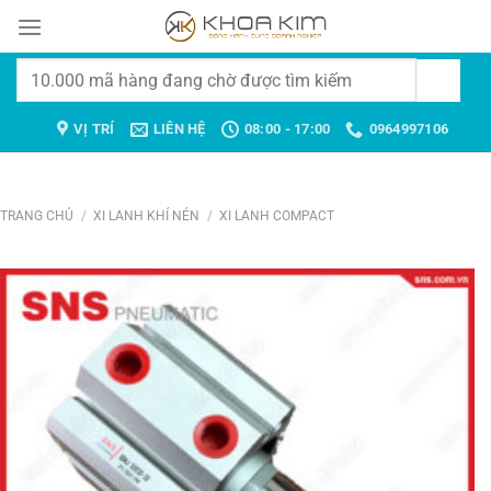
Chuyển
đến
nội
Tìm
dung
kiếm:
VỊ TRÍ
LIÊN HỆ
08:00 - 17:00
0964997106
TRANG CHỦ
/
XI LANH KHÍ NÉN
/
XI LANH COMPACT