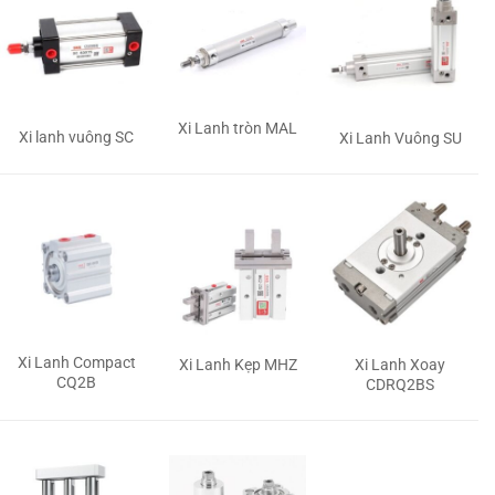
Xi Lanh tròn MAL
Xi lanh vuông SC
Xi Lanh Vuông SU
Xi Lanh Compact
Xi Lanh Kẹp MHZ
Xi Lanh Xoay
CQ2B
CDRQ2BS