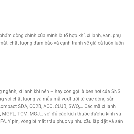
phẩm dòng chính của mình là tổ hợp khí, xi lanh, van, phụ
ắt mắt, chất lượng đảm bảo và cạnh tranh về giá cả luôn luôn
ngành, xi lanh khí nén – hay còn gọi là ben hơi của SNS
ng với chất lượng và mẫu mã vượt trội từ các dòng sản
h compact SDA, CQ2B, ACQ, CUJB, SWQ,… Các mã xi lanh
 MGPL, TCM, MGJ,.. với đủ các kích thước đường kính và
 FA, Y pin, vòng bi mắt trâu phục vụ nhu cầu lắp đặt và sản