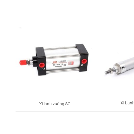
Xi Lan
Xi lanh vuông SC