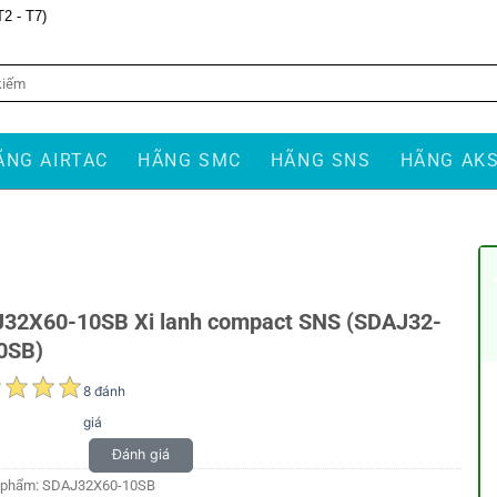
T2 - T7)
ÃNG AIRTAC
HÃNG SMC
HÃNG SNS
HÃNG AK
32X60-10SB Xi lanh compact SNS (SDAJ32-
0SB)
8 đánh
giá
Đánh giá
 phẩm:
SDAJ32X60-10SB