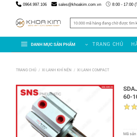
Chuyển
0964.997.106
sales@khoakim.com.vn
8:00 - 17:00 (
đến
nội
Tìm
dung
kiếm:
TRANG CHỦ
H
DANH MỤC SẢN PHẨM
TRANG CHỦ
/
XI LANH KHÍ NÉN
/
XI LANH COMPACT
SDAJ
60-1
Mã sản