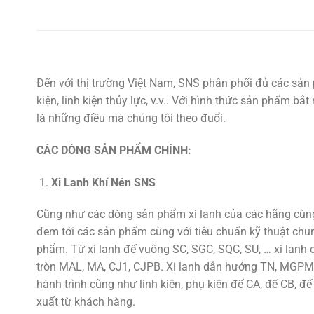
Đến với thị trường Việt Nam, SNS phân phối đủ các sản 
kiện, linh kiện thủy lực, v.v.. Với hình thức sản phẩm b
là những điều mà chúng tôi theo đuổi.
CÁC DÒNG SẢN PHẨM CHÍNH:
Xi Lanh Khí Nén SNS
Cũng như các dòng sản phẩm xi lanh của các hãng cùng 
đem tới các sản phẩm cùng với tiêu chuẩn kỹ thuật chu
phẩm. Từ xi lanh đế vuông SC, SGC, SQC, SU, … xi lan
tròn MAL, MA, CJ1, CJPB. Xi lanh dẫn hướng TN, MGPM,
hành trình cũng như linh kiện, phụ kiện đế CA, đế CB, đế
xuất từ khách hàng.