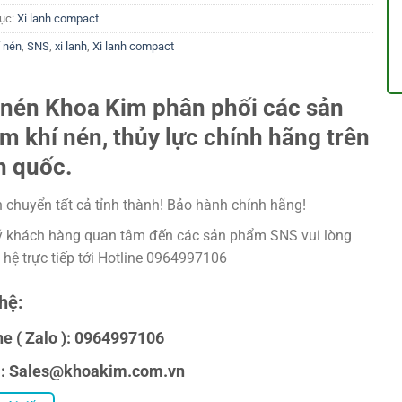
ục:
Xi lanh compact
í nén
,
SNS
,
xi lanh
,
Xi lanh compact
 nén Khoa Kim phân phối các sản
m khí nén, thủy lực chính hãng trên
n quốc.
 chuyển tất cả tỉnh thành! Bảo hành chính hãng!
 khách hàng quan tâm đến các sản phẩm SNS vui lòng
n hệ trực tiếp tới Hotline 0964997106
hệ:
ne ( Zalo ): 0964997106
l: Sales@khoakim.com.vn