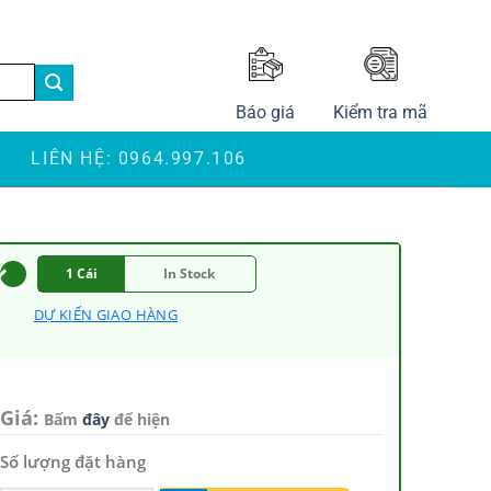
LANGUAGE
Báo giá
Kiểm tra mã
S
LIÊN HỆ: 0964.997.106
1 Cái
In Stock
DỰ KIẾN GIAO HÀNG
Giá:
Bấm
đây
để hiện
Số lượng đặt hàng