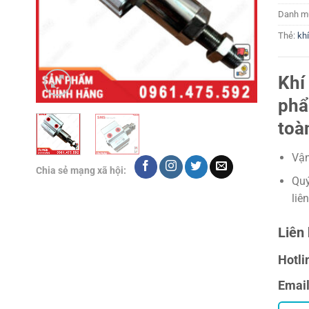
Danh m
Thẻ:
kh
Khí
phẩ
toà
Vận
Chia sẻ mạng xã hội:
Quý
liê
Liên 
Hotli
Emai