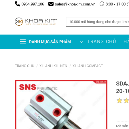
Chuyển
0964.997.106
sales@khoakim.com.vn
8:00 - 17:00 (
đến
nội
Tìm
dung
kiếm:
TRANG CHỦ
H
DANH MỤC SẢN PHẨM
TRANG CHỦ
/
XI LANH KHÍ NÉN
/
XI LANH COMPACT
SDAJ
20-1
Mã sản