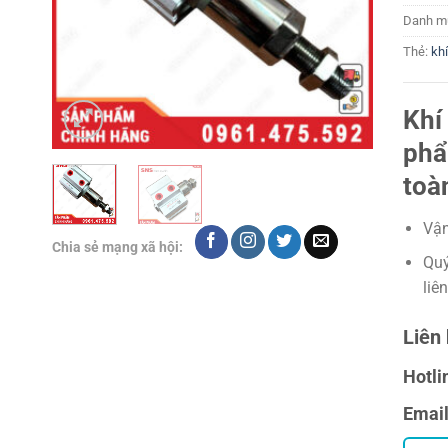
Danh m
Thẻ:
kh
Khí
phẩ
toà
Vận
Chia sẻ mạng xã hội:
Quý
liê
Liên 
Hotli
Emai