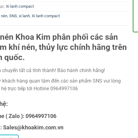
ục:
Xi lanh compact
í nén
,
SNS
,
xi lanh
,
Xi lanh compact
 nén Khoa Kim phân phối các sản
m khí nén, thủy lực chính hãng trên
n quốc.
 chuyển tất cả tỉnh thành! Bảo hành chính hãng!
 khách hàng quan tâm đến các sản phẩm SNS vui lòng
n hệ trực tiếp tới Hotline 0964997106
hệ:
ne ( Zalo ): 0964997106
l: Sales@khoakim.com.vn