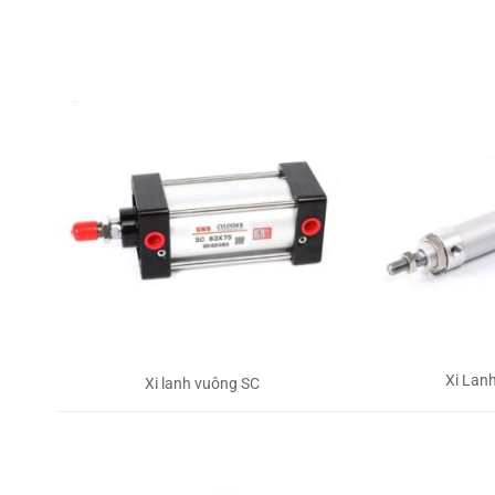
Xi Lan
Xi lanh vuông SC