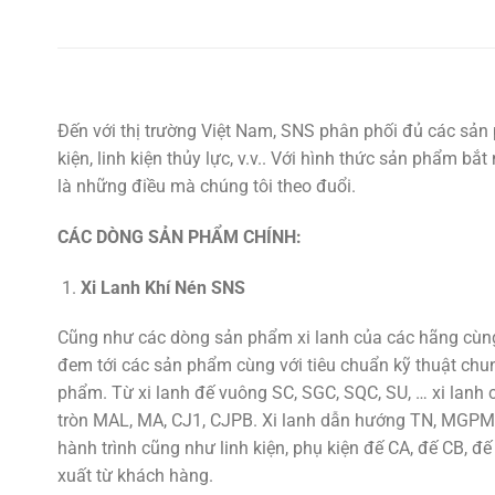
Đến với thị trường Việt Nam, SNS phân phối đủ các sản 
kiện, linh kiện thủy lực, v.v.. Với hình thức sản phẩm b
là những điều mà chúng tôi theo đuổi.
CÁC DÒNG SẢN PHẨM CHÍNH:
Xi Lanh Khí Nén SNS
Cũng như các dòng sản phẩm xi lanh của các hãng cùng 
đem tới các sản phẩm cùng với tiêu chuẩn kỹ thuật chu
phẩm. Từ xi lanh đế vuông SC, SGC, SQC, SU, … xi lan
tròn MAL, MA, CJ1, CJPB. Xi lanh dẫn hướng TN, MGPM,
hành trình cũng như linh kiện, phụ kiện đế CA, đế CB, đế
xuất từ khách hàng.