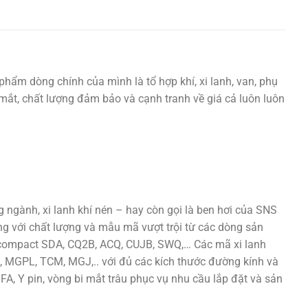
phẩm dòng chính của mình là tổ hợp khí, xi lanh, van, phụ
ắt mắt, chất lượng đảm bảo và cạnh tranh về giá cả luôn luôn
ngành, xi lanh khí nén – hay còn gọi là ben hơi của SNS
ng với chất lượng và mẫu mã vượt trội từ các dòng sản
h compact SDA, CQ2B, ACQ, CUJB, SWQ,… Các mã xi lanh
 MGPL, TCM, MGJ,.. với đủ các kích thước đường kính và
 FA, Y pin, vòng bi mắt trâu phục vụ nhu cầu lắp đặt và sản