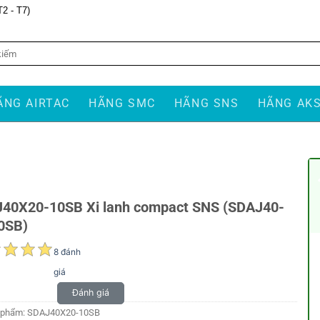
T2 - T7)
ÃNG AIRTAC
HÃNG SMC
HÃNG SNS
HÃNG AK
40X20-10SB Xi lanh compact SNS (SDAJ40-
0SB)
8 đánh
giá
Đánh giá
 phẩm:
SDAJ40X20-10SB