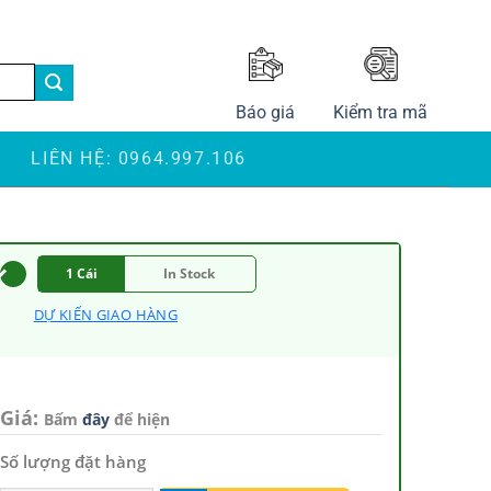
LANGUAGE
Báo giá
Kiểm tra mã
S
LIÊN HỆ: 0964.997.106
1 Cái
In Stock
DỰ KIẾN GIAO HÀNG
Giá:
Bấm
đây
để hiện
Số lượng đặt hàng