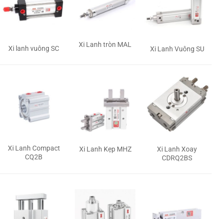
Xi Lanh tròn MAL
Xi lanh vuông SC
Xi Lanh Vuông SU
Xi Lanh Compact
Xi Lanh Kẹp MHZ
Xi Lanh Xoay
CQ2B
CDRQ2BS