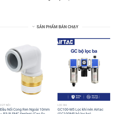
SẢN PHẨM BÁN CHẠY
CÚT NỐI
LỌC BA
Đầu Nối Cong Ren Ngoài 10mm
GC100-M5 Lọc khí nén Airtac
– R3/8 SMC Sealant (Cao Su
(GC100M5 bộ lọc ba)