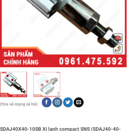
Chia sẻ mạng xã hội:
SDAJ40X40-10SB Xi lanh compact SNS (SDAJ40-40-