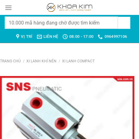
Chuyển
đến
nội
Tìm
dung
kiếm:
VỊ TRÍ
LIÊN HỆ
08:00 - 17:00
0964997106
TRANG CHỦ
/
XI LANH KHÍ NÉN
/
XI LANH COMPACT