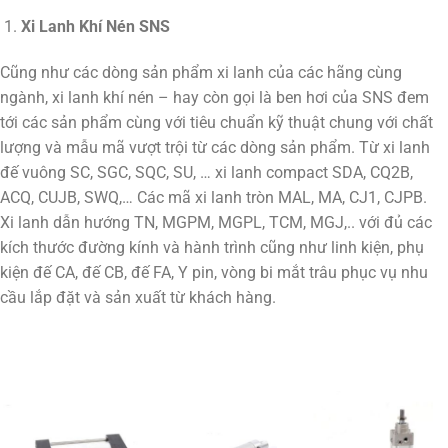
Xi Lanh Khí Nén SNS
Cũng như các dòng sản phẩm xi lanh của các hãng cùng
ngành, xi lanh khí nén – hay còn gọi là ben hơi của SNS đem
tới các sản phẩm cùng với tiêu chuẩn kỹ thuật chung với chất
lượng và mẫu mã vượt trội từ các dòng sản phẩm. Từ xi lanh
đế vuông SC, SGC, SQC, SU, … xi lanh compact SDA, CQ2B,
ACQ, CUJB, SWQ,… Các mã xi lanh tròn MAL, MA, CJ1, CJPB.
Xi lanh dẫn hướng TN, MGPM, MGPL, TCM, MGJ,.. với đủ các
kích thước đường kính và hành trình cũng như linh kiện, phụ
kiện đế CA, đế CB, đế FA, Y pin, vòng bi mắt trâu phục vụ nhu
cầu lắp đặt và sản xuất từ khách hàng.