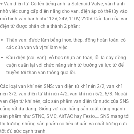
+ Van điện từ: Có tên tiếng anh là Solenoid Valve, vận hành
nhờ việc cung cấp điện năng cho van, điện áp có thể tùy vào
mô hình vận hành như 12V, 24V, 110V, 220V. Cấu tạo của van
điện từ được phân chia thành 2 phần:
Thân van: được làm bằng inox, thép, đồng hoàn toàn, có
các cửa van và vị trí làm việc
Đầu điện (coil van): vỏ bọc nhựa an toàn, lõi là dây đồng
cuộn quấn lại với chức năng sinh từ trường và lực từ để
truyền tới than van thông qua lõi.
Các loại van khí nén SNS: van điện từ khí nén 2/2, van khí
nén 3/2, van điện từ khí nén 4/2, van khí nén 5/2, 5/3. Ngoài
van điện từ khí nén, các sản phẩm van điện từ nước của SNS
cũng rất đa dạng. Giống với các hãng sản xuất cùng ngành
sản phẩm như STNC, SMC, AirTAC hay Festo,… SNS mang tới
thị trường những sản phẩm có tiêu chuẩn và chất lượng cực
tốt đủ sức cạnh tranh.