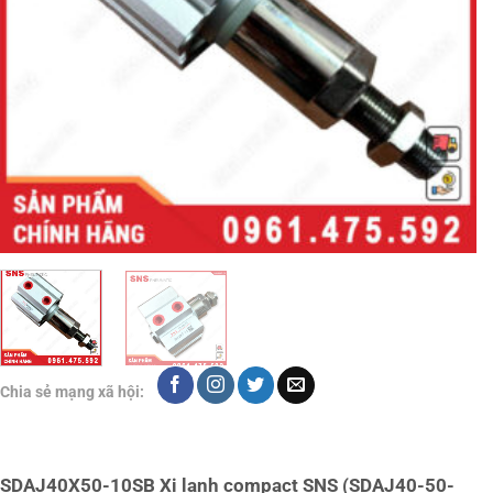
Chia sẻ mạng xã hội:
SDAJ40X50-10SB Xi lanh compact SNS (SDAJ40-50-