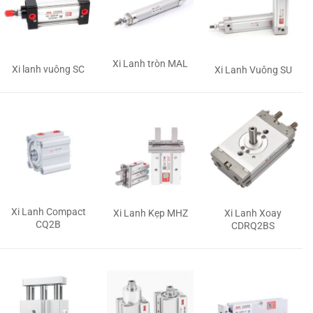
Xi Lanh tròn MAL
Xi lanh vuông SC
Xi Lanh Vuông SU
Xi Lanh Compact
Xi Lanh Kẹp MHZ
Xi Lanh Xoay
CQ2B
CDRQ2BS