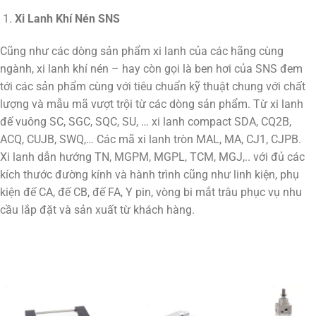
Xi Lanh Khí Nén SNS
Cũng như các dòng sản phẩm xi lanh của các hãng cùng
ngành, xi lanh khí nén – hay còn gọi là ben hơi của SNS đem
tới các sản phẩm cùng với tiêu chuẩn kỹ thuật chung với chất
lượng và mẫu mã vượt trội từ các dòng sản phẩm. Từ xi lanh
đế vuông SC, SGC, SQC, SU, … xi lanh compact SDA, CQ2B,
ACQ, CUJB, SWQ,… Các mã xi lanh tròn MAL, MA, CJ1, CJPB.
Xi lanh dẫn hướng TN, MGPM, MGPL, TCM, MGJ,.. với đủ các
kích thước đường kính và hành trình cũng như linh kiện, phụ
kiện đế CA, đế CB, đế FA, Y pin, vòng bi mắt trâu phục vụ nhu
cầu lắp đặt và sản xuất từ khách hàng.