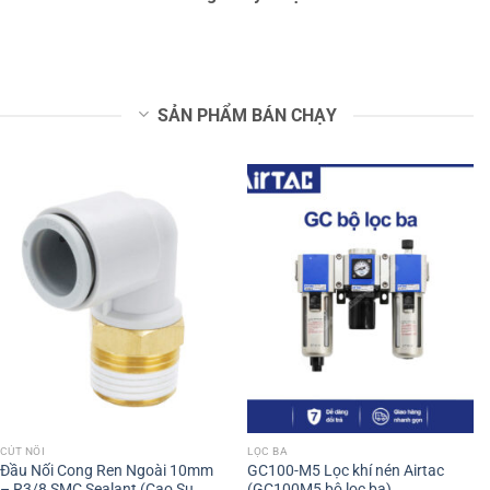
SẢN PHẨM BÁN CHẠY
CÚT NỐI
LỌC BA
Đầu Nối Cong Ren Ngoài 10mm
GC100-M5 Lọc khí nén Airtac
– R3/8 SMC Sealant (Cao Su
(GC100M5 bộ lọc ba)