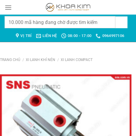
Chuyển
đến
nội
Tìm
dung
kiếm:
VỊ TRÍ
LIÊN HỆ
08:00 - 17:00
0964997106
TRANG CHỦ
/
XI LANH KHÍ NÉN
/
XI LANH COMPACT