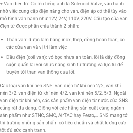
+ Van điện từ: Có tên tiếng anh là Solenoid Valve, vận hành
nhờ việc cung cấp điện năng cho van, điện áp có thể tùy vào
mô hình vận hành như 12V, 24V, 110V, 220V. Cấu tạo của van
điện từ được phân chia thành 2 phần:
Thân van: được làm bằng inox, thép, đồng hoàn toàn, có
các cửa van và vị trí làm việc
Đầu điện (coil van): vỏ bọc nhựa an toàn, lõi là dây đồng
cuộn quấn lại với chức năng sinh từ trường và lực từ để
truyền tới than van thông qua lõi.
Các loại van khí nén SNS: van điện từ khí nén 2/2, van khí
nén 3/2, van điện từ khí nén 4/2, van khí nén 5/2, 5/3. Ngoài
van điện từ khí nén, các sản phẩm van điện từ nước của SNS
cũng rất đa dạng. Giống với các hãng sản xuất cùng ngành
sản phẩm như STNC, SMC, AirTAC hay Festo,… SNS mang tới
thị trường những sản phẩm có tiêu chuẩn và chất lượng cực
tốt đủ sức cạnh tranh.