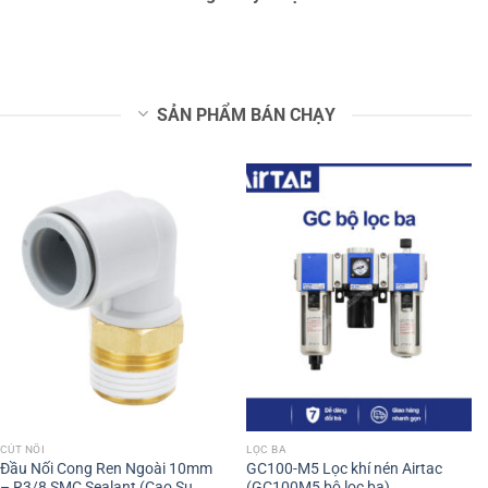
SẢN PHẨM BÁN CHẠY
CÚT NỐI
LỌC BA
Đầu Nối Cong Ren Ngoài 10mm
GC100-M5 Lọc khí nén Airtac
– R3/8 SMC Sealant (Cao Su
(GC100M5 bộ lọc ba)