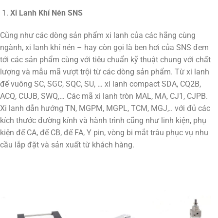
Xi Lanh Khí Nén SNS
Cũng như các dòng sản phẩm xi lanh của các hãng cùng
ngành, xi lanh khí nén – hay còn gọi là ben hơi của SNS đem
tới các sản phẩm cùng với tiêu chuẩn kỹ thuật chung với chất
lượng và mẫu mã vượt trội từ các dòng sản phẩm. Từ xi lanh
đế vuông SC, SGC, SQC, SU, … xi lanh compact SDA, CQ2B,
ACQ, CUJB, SWQ,… Các mã xi lanh tròn MAL, MA, CJ1, CJPB.
Xi lanh dẫn hướng TN, MGPM, MGPL, TCM, MGJ,.. với đủ các
kích thước đường kính và hành trình cũng như linh kiện, phụ
kiện đế CA, đế CB, đế FA, Y pin, vòng bi mắt trâu phục vụ nhu
cầu lắp đặt và sản xuất từ khách hàng.