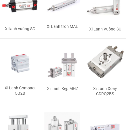
Xi Lanh tròn MAL
Xi lanh vuông SC
Xi Lanh Vuông SU
Xi Lanh Compact
Xi Lanh Kẹp MHZ
Xi Lanh Xoay
CQ2B
CDRQ2BS