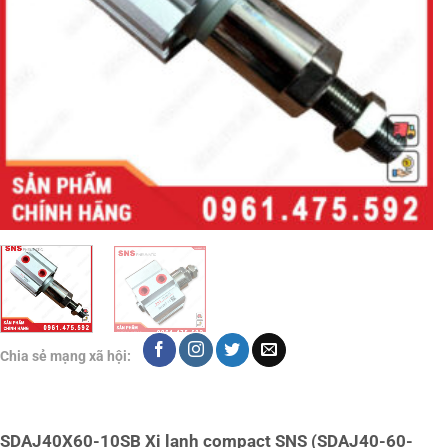
Chia sẻ mạng xã hội:
SDAJ40X60-10SB Xi lanh compact SNS (SDAJ40-60-