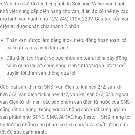
+ Van điện từ: Có tên tiếng anh là Solenoid Valve, vận hành
nhờ việc cung cấp điện năng cho van, điện áp có thể tùy vào
mô hình vận hành như 12V, 24V, 110V, 220V. Cấu tạo của van
điện từ được phân chia thành 2 phần:
Thân van: được làm bằng inox, thép, đồng hoàn toàn, có
các cửa van và vị trí làm việc
Đầu điện (coil van): vỏ bọc nhựa an toàn, lõi là dây đồng
cuộn quấn lại với chức năng sinh từ trường và lực từ để
truyền tới than van thông qua lõi.
Các loại van khí nén SNS: van điện từ khí nén 2/2, van khí
nén 3/2, van điện từ khí nén 4/2, van khí nén 5/2, 5/3. Ngoài
van điện từ khí nén, các sản phẩm van điện từ nước của SNS
cũng rất đa dạng. Giống với các hãng sản xuất cùng ngành
sản phẩm như STNC, SMC, AirTAC hay Festo,… SNS mang tới
thị trường những sản phẩm có tiêu chuẩn và chất lượng cực
tốt đủ sức cạnh tranh.