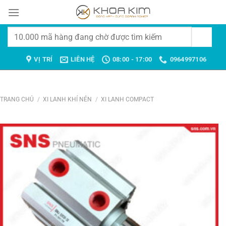
Chuyển
đến
nội
Tìm
dung
kiếm:
VỊ TRÍ
LIÊN HỆ
08:00 - 17:00
0964997106
TRANG CHỦ
/
XI LANH KHÍ NÉN
/
XI LANH COMPACT