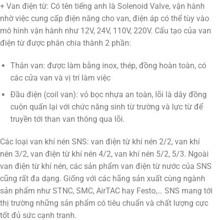
+ Van điện từ: Có tên tiếng anh là Solenoid Valve, vận hành
nhờ việc cung cấp điện năng cho van, điện áp có thể tùy vào
mô hình vận hành như 12V, 24V, 110V, 220V. Cấu tạo của van
điện từ được phân chia thành 2 phần:
Thân van: được làm bằng inox, thép, đồng hoàn toàn, có
các cửa van và vị trí làm việc
Đầu điện (coil van): vỏ bọc nhựa an toàn, lõi là dây đồng
cuộn quấn lại với chức năng sinh từ trường và lực từ để
truyền tới than van thông qua lõi.
Các loại van khí nén SNS: van điện từ khí nén 2/2, van khí
nén 3/2, van điện từ khí nén 4/2, van khí nén 5/2, 5/3. Ngoài
van điện từ khí nén, các sản phẩm van điện từ nước của SNS
cũng rất đa dạng. Giống với các hãng sản xuất cùng ngành
sản phẩm như STNC, SMC, AirTAC hay Festo,… SNS mang tới
thị trường những sản phẩm có tiêu chuẩn và chất lượng cực
tốt đủ sức cạnh tranh.