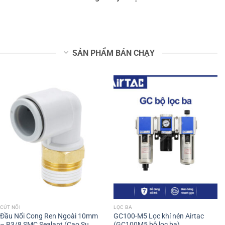
SẢN PHẨM BÁN CHẠY
CÚT NỐI
LỌC BA
Đầu Nối Cong Ren Ngoài 10mm
GC100-M5 Lọc khí nén Airtac
– R3/8 SMC Sealant (Cao Su
(GC100M5 bộ lọc ba)