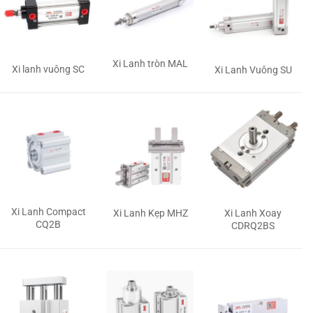
Xi Lanh tròn MAL
Xi lanh vuông SC
Xi Lanh Vuông SU
Xi Lanh Compact
Xi Lanh Kẹp MHZ
Xi Lanh Xoay
CQ2B
CDRQ2BS