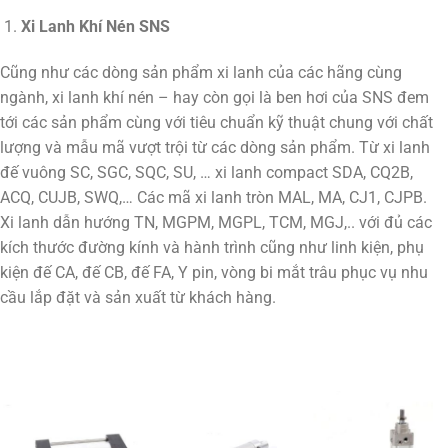
Xi Lanh Khí Nén SNS
Cũng như các dòng sản phẩm xi lanh của các hãng cùng
ngành, xi lanh khí nén – hay còn gọi là ben hơi của SNS đem
tới các sản phẩm cùng với tiêu chuẩn kỹ thuật chung với chất
lượng và mẫu mã vượt trội từ các dòng sản phẩm. Từ xi lanh
đế vuông SC, SGC, SQC, SU, … xi lanh compact SDA, CQ2B,
ACQ, CUJB, SWQ,… Các mã xi lanh tròn MAL, MA, CJ1, CJPB.
Xi lanh dẫn hướng TN, MGPM, MGPL, TCM, MGJ,.. với đủ các
kích thước đường kính và hành trình cũng như linh kiện, phụ
kiện đế CA, đế CB, đế FA, Y pin, vòng bi mắt trâu phục vụ nhu
cầu lắp đặt và sản xuất từ khách hàng.