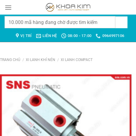
Chuyển
đến
nội
Tìm
dung
kiếm:
VỊ TRÍ
LIÊN HỆ
08:00 - 17:00
0964997106
TRANG CHỦ
/
XI LANH KHÍ NÉN
/
XI LANH COMPACT