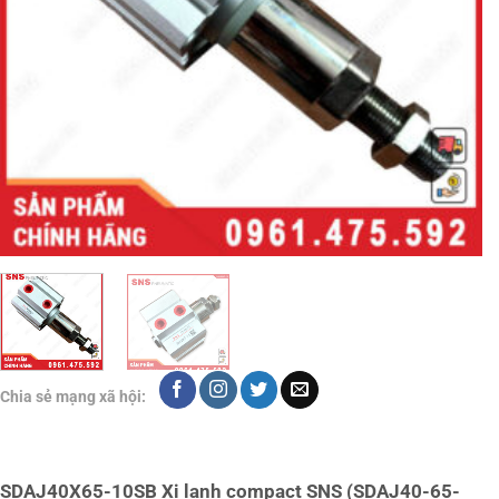
Chia sẻ mạng xã hội:
SDAJ40X65-10SB Xi lanh compact SNS (SDAJ40-65-