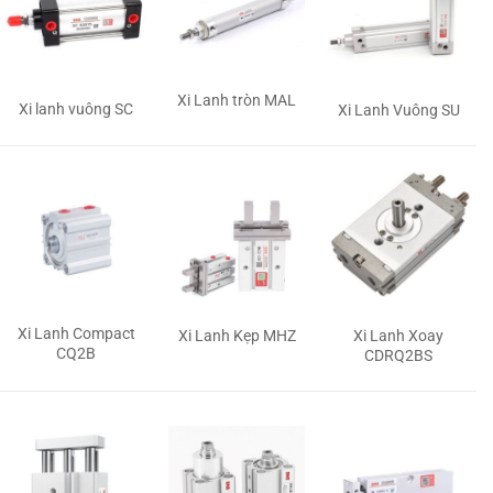
Xi Lanh tròn MAL
Xi lanh vuông SC
Xi Lanh Vuông SU
Xi Lanh Compact
Xi Lanh Kẹp MHZ
Xi Lanh Xoay
CQ2B
CDRQ2BS