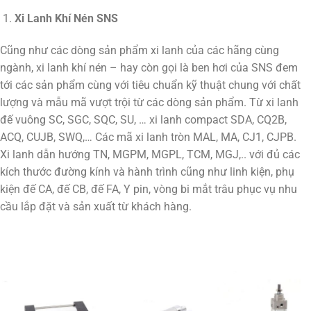
Xi Lanh Khí Nén SNS
Cũng như các dòng sản phẩm xi lanh của các hãng cùng
ngành, xi lanh khí nén – hay còn gọi là ben hơi của SNS đem
tới các sản phẩm cùng với tiêu chuẩn kỹ thuật chung với chất
lượng và mẫu mã vượt trội từ các dòng sản phẩm. Từ xi lanh
đế vuông SC, SGC, SQC, SU, … xi lanh compact SDA, CQ2B,
ACQ, CUJB, SWQ,… Các mã xi lanh tròn MAL, MA, CJ1, CJPB.
Xi lanh dẫn hướng TN, MGPM, MGPL, TCM, MGJ,.. với đủ các
kích thước đường kính và hành trình cũng như linh kiện, phụ
kiện đế CA, đế CB, đế FA, Y pin, vòng bi mắt trâu phục vụ nhu
cầu lắp đặt và sản xuất từ khách hàng.