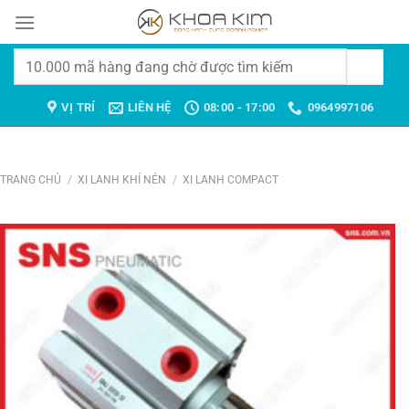
Chuyển
đến
nội
Tìm
dung
kiếm:
VỊ TRÍ
LIÊN HỆ
08:00 - 17:00
0964997106
TRANG CHỦ
/
XI LANH KHÍ NÉN
/
XI LANH COMPACT