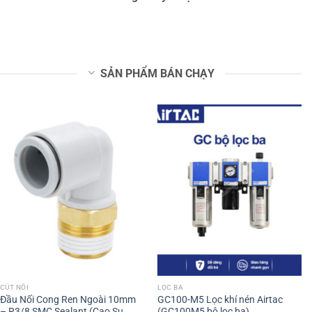
SẢN PHẨM BÁN CHẠY
CÚT NỐI
LỌC BA
Đầu Nối Cong Ren Ngoài 10mm
GC100-M5 Lọc khí nén Airtac
– R3/8 SMC Sealant (Cao Su
(GC100M5 bộ lọc ba)