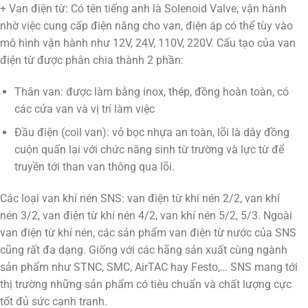
+ Van điện từ: Có tên tiếng anh là Solenoid Valve, vận hành
nhờ việc cung cấp điện năng cho van, điện áp có thể tùy vào
mô hình vận hành như 12V, 24V, 110V, 220V. Cấu tạo của van
điện từ được phân chia thành 2 phần:
Thân van: được làm bằng inox, thép, đồng hoàn toàn, có
các cửa van và vị trí làm việc
Đầu điện (coil van): vỏ bọc nhựa an toàn, lõi là dây đồng
cuộn quấn lại với chức năng sinh từ trường và lực từ để
truyền tới than van thông qua lõi.
Các loại van khí nén SNS: van điện từ khí nén 2/2, van khí
nén 3/2, van điện từ khí nén 4/2, van khí nén 5/2, 5/3. Ngoài
van điện từ khí nén, các sản phẩm van điện từ nước của SNS
cũng rất đa dạng. Giống với các hãng sản xuất cùng ngành
sản phẩm như STNC, SMC, AirTAC hay Festo,… SNS mang tới
thị trường những sản phẩm có tiêu chuẩn và chất lượng cực
tốt đủ sức cạnh tranh.