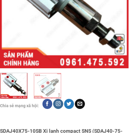
Chia sẻ mạng xã hội:
SDAJ40X75-10SB Xi lanh compact SNS (SDAJ40-75-