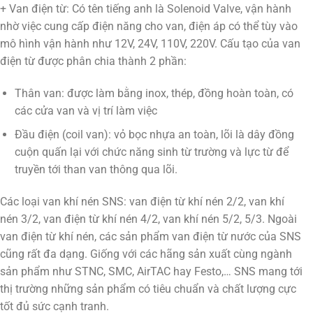
+ Van điện từ: Có tên tiếng anh là Solenoid Valve, vận hành
nhờ việc cung cấp điện năng cho van, điện áp có thể tùy vào
mô hình vận hành như 12V, 24V, 110V, 220V. Cấu tạo của van
điện từ được phân chia thành 2 phần:
Thân van: được làm bằng inox, thép, đồng hoàn toàn, có
các cửa van và vị trí làm việc
Đầu điện (coil van): vỏ bọc nhựa an toàn, lõi là dây đồng
cuộn quấn lại với chức năng sinh từ trường và lực từ để
truyền tới than van thông qua lõi.
Các loại van khí nén SNS: van điện từ khí nén 2/2, van khí
nén 3/2, van điện từ khí nén 4/2, van khí nén 5/2, 5/3. Ngoài
van điện từ khí nén, các sản phẩm van điện từ nước của SNS
cũng rất đa dạng. Giống với các hãng sản xuất cùng ngành
sản phẩm như STNC, SMC, AirTAC hay Festo,… SNS mang tới
thị trường những sản phẩm có tiêu chuẩn và chất lượng cực
tốt đủ sức cạnh tranh.