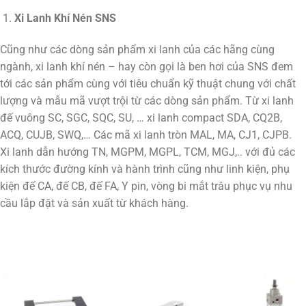
Xi Lanh Khí Nén SNS
Cũng như các dòng sản phẩm xi lanh của các hãng cùng
ngành, xi lanh khí nén – hay còn gọi là ben hơi của SNS đem
tới các sản phẩm cùng với tiêu chuẩn kỹ thuật chung với chất
lượng và mẫu mã vượt trội từ các dòng sản phẩm. Từ xi lanh
đế vuông SC, SGC, SQC, SU, … xi lanh compact SDA, CQ2B,
ACQ, CUJB, SWQ,… Các mã xi lanh tròn MAL, MA, CJ1, CJPB.
Xi lanh dẫn hướng TN, MGPM, MGPL, TCM, MGJ,.. với đủ các
kích thước đường kính và hành trình cũng như linh kiện, phụ
kiện đế CA, đế CB, đế FA, Y pin, vòng bi mắt trâu phục vụ nhu
cầu lắp đặt và sản xuất từ khách hàng.