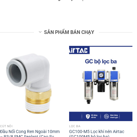
SẢN PHẨM BÁN CHẠY
CÚT NỐI
LỌC BA
Đầu Nối Cong Ren Ngoài 10mm
GC100-M5 Lọc khí nén Airtac
– R3/8 SMC Sealant (Cao Su
(GC100M5 bộ lọc ba)