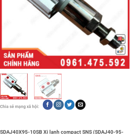
Chia sẻ mạng xã hội:
SDAJ40X95-10SB Xi lanh compact SNS (SDAJ40-95-