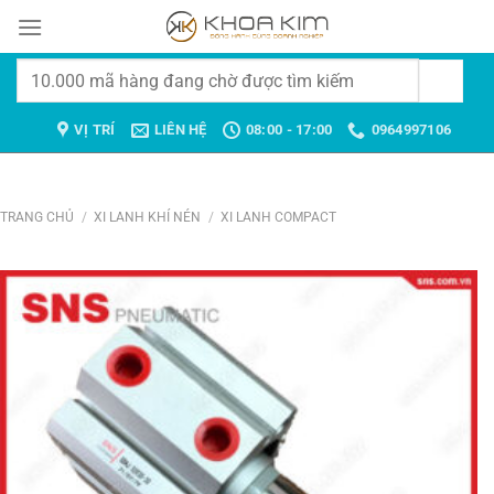
Chuyển
đến
nội
Tìm
dung
kiếm:
VỊ TRÍ
LIÊN HỆ
08:00 - 17:00
0964997106
TRANG CHỦ
/
XI LANH KHÍ NÉN
/
XI LANH COMPACT