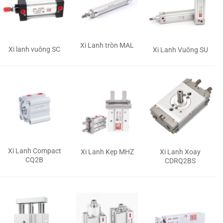
Xi Lanh tròn MAL
Xi lanh vuông SC
Xi Lanh Vuông SU
Xi Lanh Compact
Xi Lanh Kẹp MHZ
Xi Lanh Xoay
CQ2B
CDRQ2BS