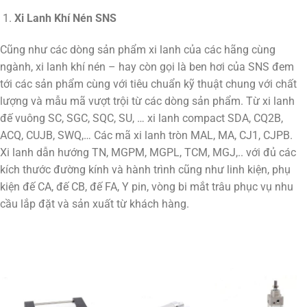
Xi Lanh Khí Nén SNS
Cũng như các dòng sản phẩm xi lanh của các hãng cùng
ngành, xi lanh khí nén – hay còn gọi là ben hơi của SNS đem
tới các sản phẩm cùng với tiêu chuẩn kỹ thuật chung với chất
lượng và mẫu mã vượt trội từ các dòng sản phẩm. Từ xi lanh
đế vuông SC, SGC, SQC, SU, … xi lanh compact SDA, CQ2B,
ACQ, CUJB, SWQ,… Các mã xi lanh tròn MAL, MA, CJ1, CJPB.
Xi lanh dẫn hướng TN, MGPM, MGPL, TCM, MGJ,.. với đủ các
kích thước đường kính và hành trình cũng như linh kiện, phụ
kiện đế CA, đế CB, đế FA, Y pin, vòng bi mắt trâu phục vụ nhu
cầu lắp đặt và sản xuất từ khách hàng.