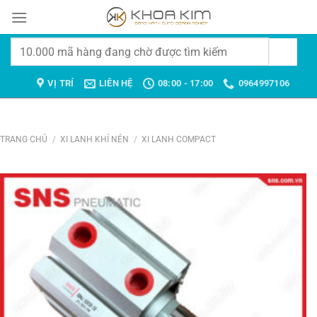
Chuyển
đến
nội
Tìm
dung
kiếm:
VỊ TRÍ
LIÊN HỆ
08:00 - 17:00
0964997106
TRANG CHỦ
/
XI LANH KHÍ NÉN
/
XI LANH COMPACT