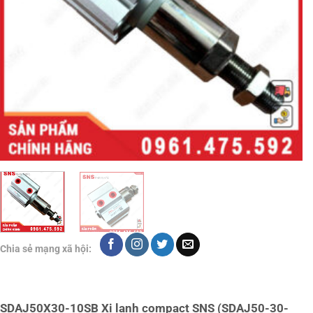
Chia sẻ mạng xã hội:
SDAJ50X30-10SB Xi lanh compact SNS (SDAJ50-30-