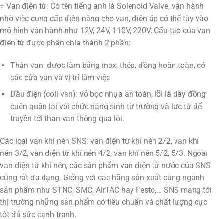
+ Van điện từ: Có tên tiếng anh là Solenoid Valve, vận hành
nhờ việc cung cấp điện năng cho van, điện áp có thể tùy vào
mô hình vận hành như 12V, 24V, 110V, 220V. Cấu tạo của van
điện từ được phân chia thành 2 phần:
Thân van: được làm bằng inox, thép, đồng hoàn toàn, có
các cửa van và vị trí làm việc
Đầu điện (coil van): vỏ bọc nhựa an toàn, lõi là dây đồng
cuộn quấn lại với chức năng sinh từ trường và lực từ để
truyền tới than van thông qua lõi.
Các loại van khí nén SNS: van điện từ khí nén 2/2, van khí
nén 3/2, van điện từ khí nén 4/2, van khí nén 5/2, 5/3. Ngoài
van điện từ khí nén, các sản phẩm van điện từ nước của SNS
cũng rất đa dạng. Giống với các hãng sản xuất cùng ngành
sản phẩm như STNC, SMC, AirTAC hay Festo,… SNS mang tới
thị trường những sản phẩm có tiêu chuẩn và chất lượng cực
tốt đủ sức cạnh tranh.