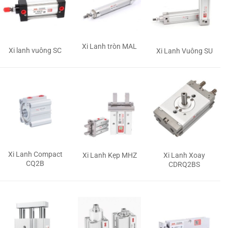
Xi Lanh tròn MAL
Xi lanh vuông SC
Xi Lanh Vuông SU
Xi Lanh Compact
Xi Lanh Kẹp MHZ
Xi Lanh Xoay
CQ2B
CDRQ2BS