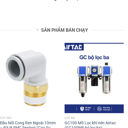
SẢN PHẨM BÁN CHẠY
CÚT NỐI
LỌC BA
Đầu Nối Cong Ren Ngoài 10mm
GC100-M5 Lọc khí nén Airtac
– R3/8 SMC Sealant (Cao Su
(GC100M5 bộ lọc ba)