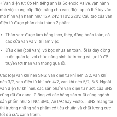
+ Van điện từ: Có tên tiếng anh là Solenoid Valve, vận hành
nhờ việc cung cấp điện năng cho van, điện áp có thể tùy vào
mô hình vận hành như 12V, 24V, 110V, 220V. Cấu tạo của van
điện từ được phân chia thành 2 phần:
Thân van: được làm bằng inox, thép, đồng hoàn toàn, có
các cửa van và vị trí làm việc
Đầu điện (coil van): vỏ bọc nhựa an toàn, lõi là dây đồng
cuộn quấn lại với chức năng sinh từ trường và lực từ để
truyền tới than van thông qua lõi.
Các loại van khí nén SNS: van điện từ khí nén 2/2, van khí
nén 3/2, van điện từ khí nén 4/2, van khí nén 5/2, 5/3. Ngoài
van điện từ khí nén, các sản phẩm van điện từ nước của SNS
cũng rất đa dạng. Giống với các hãng sản xuất cùng ngành
sản phẩm như STNC, SMC, AirTAC hay Festo,… SNS mang tới
thị trường những sản phẩm có tiêu chuẩn và chất lượng cực
tốt đủ sức cạnh tranh.