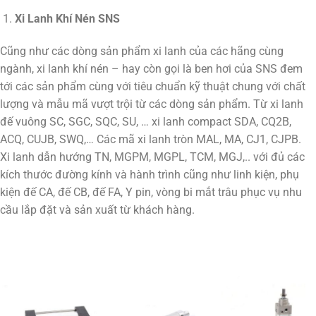
Xi Lanh Khí Nén SNS
Cũng như các dòng sản phẩm xi lanh của các hãng cùng
ngành, xi lanh khí nén – hay còn gọi là ben hơi của SNS đem
tới các sản phẩm cùng với tiêu chuẩn kỹ thuật chung với chất
lượng và mẫu mã vượt trội từ các dòng sản phẩm. Từ xi lanh
đế vuông SC, SGC, SQC, SU, … xi lanh compact SDA, CQ2B,
ACQ, CUJB, SWQ,… Các mã xi lanh tròn MAL, MA, CJ1, CJPB.
Xi lanh dẫn hướng TN, MGPM, MGPL, TCM, MGJ,.. với đủ các
kích thước đường kính và hành trình cũng như linh kiện, phụ
kiện đế CA, đế CB, đế FA, Y pin, vòng bi mắt trâu phục vụ nhu
cầu lắp đặt và sản xuất từ khách hàng.