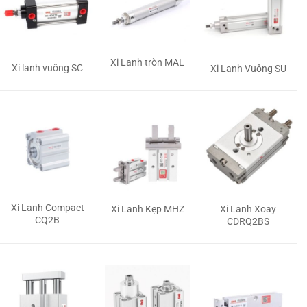
Xi Lanh tròn MAL
Xi lanh vuông SC
Xi Lanh Vuông SU
Xi Lanh Compact
Xi Lanh Kẹp MHZ
Xi Lanh Xoay
CQ2B
CDRQ2BS