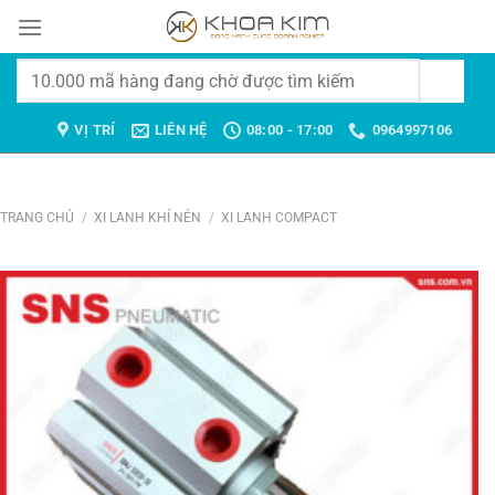
Chuyển
đến
nội
Tìm
dung
kiếm:
VỊ TRÍ
LIÊN HỆ
08:00 - 17:00
0964997106
TRANG CHỦ
/
XI LANH KHÍ NÉN
/
XI LANH COMPACT