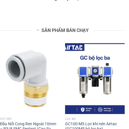
SẢN PHẨM BÁN CHẠY
CÚT NỐI
LỌC BA
Đầu Nối Cong Ren Ngoài 10mm
GC100-M5 Lọc khí nén Airtac
– R3/8 SMC Sealant (Cao Su
(GC100M5 bộ lọc ba)