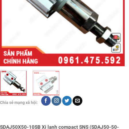
Chia sẻ mạng xã hội:
SDAJ50X50-10SB Xi lanh compact SNS (SDAJ50-50-