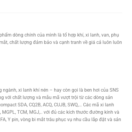
phẩm dòng chính của mình là tổ hợp khí, xi lanh, van, phụ
ắt mắt, chất lượng đảm bảo và cạnh tranh về giá cả luôn luôn
ngành, xi lanh khí nén – hay còn gọi là ben hơi của SNS
ng với chất lượng và mẫu mã vượt trội từ các dòng sản
h compact SDA, CQ2B, ACQ, CUJB, SWQ,… Các mã xi lanh
 MGPL, TCM, MGJ,.. với đủ các kích thước đường kính và
 FA, Y pin, vòng bi mắt trâu phục vụ nhu cầu lắp đặt và sản