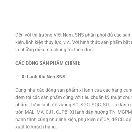
Đến với thị trường Việt Nam, SNS phân phối đủ các sản 
kiện, linh kiện thủy lực, v.v.. Với hình thức sản phẩm b
là những điều mà chúng tôi theo đuổi.
CÁC DÒNG SẢN PHẨM CHÍNH:
Xi Lanh Khí Nén SNS
Cũng như các dòng sản phẩm xi lanh của các hãng cùng 
đem tới các sản phẩm cùng với tiêu chuẩn kỹ thuật chu
phẩm. Từ xi lanh đế vuông SC, SGC, SQC, SU, … xi lan
tròn MAL, MA, CJ1, CJPB. Xi lanh dẫn hướng TN, MGPM,
hành trình cũng như linh kiện, phụ kiện đế CA, đế CB, đế
xuất từ khách hàng.