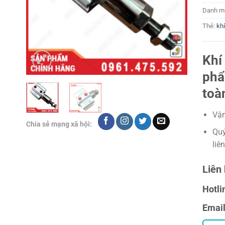
Danh m
Thẻ:
kh
Khí
phẩ
toà
Vận
Chia sẻ mạng xã hội:
Quý
liê
Liên 
Hotli
Emai