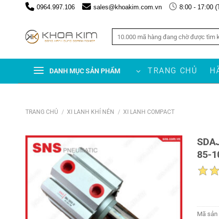
Chuyển
0964.997.106
sales@khoakim.com.vn
8:00 - 17:00 (
đến
nội
Tìm
dung
kiếm:
TRANG CHỦ
H
DANH MỤC SẢN PHẨM
TRANG CHỦ
/
XI LANH KHÍ NÉN
/
XI LANH COMPACT
SDAJ
85-1
Mã sản