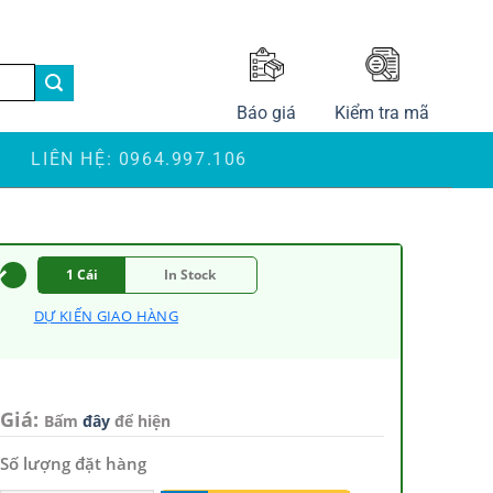
LANGUAGE
Báo giá
Kiểm tra mã
S
LIÊN HỆ: 0964.997.106
1 Cái
In Stock
DỰ KIẾN GIAO HÀNG
Giá:
Bấm
đây
để hiện
Số lượng đặt hàng