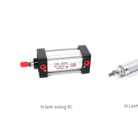
Xi Lan
Xi lanh vuông SC