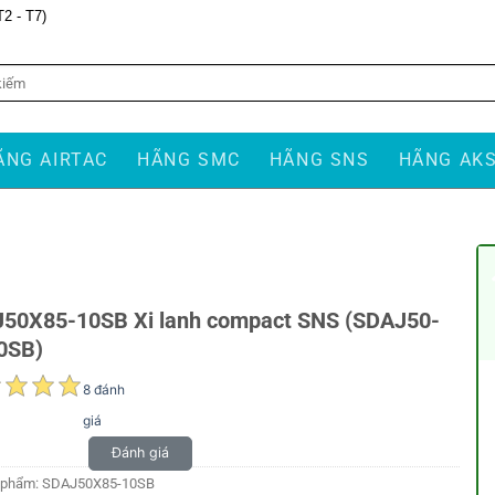
T2 - T7)
ÃNG AIRTAC
HÃNG SMC
HÃNG SNS
HÃNG AK
50X85-10SB Xi lanh compact SNS (SDAJ50-
0SB)
8 đánh
giá
Đánh giá
 phẩm:
SDAJ50X85-10SB