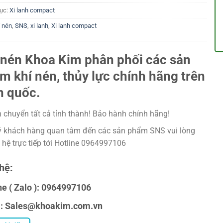
ục:
Xi lanh compact
í nén
,
SNS
,
xi lanh
,
Xi lanh compact
 nén Khoa Kim phân phối các sản
m khí nén, thủy lực chính hãng trên
n quốc.
 chuyển tất cả tỉnh thành! Bảo hành chính hãng!
 khách hàng quan tâm đến các sản phẩm SNS vui lòng
n hệ trực tiếp tới Hotline 0964997106
hệ:
ne ( Zalo ): 0964997106
l: Sales@khoakim.com.vn