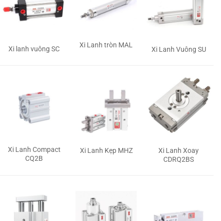
Xi Lanh tròn MAL
Xi lanh vuông SC
Xi Lanh Vuông SU
Xi Lanh Compact
Xi Lanh Kẹp MHZ
Xi Lanh Xoay
CQ2B
CDRQ2BS