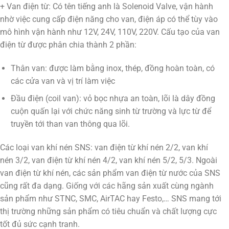
+ Van điện từ: Có tên tiếng anh là Solenoid Valve, vận hành
nhờ việc cung cấp điện năng cho van, điện áp có thể tùy vào
mô hình vận hành như 12V, 24V, 110V, 220V. Cấu tạo của van
điện từ được phân chia thành 2 phần:
Thân van: được làm bằng inox, thép, đồng hoàn toàn, có
các cửa van và vị trí làm việc
Đầu điện (coil van): vỏ bọc nhựa an toàn, lõi là dây đồng
cuộn quấn lại với chức năng sinh từ trường và lực từ để
truyền tới than van thông qua lõi.
Các loại van khí nén SNS: van điện từ khí nén 2/2, van khí
nén 3/2, van điện từ khí nén 4/2, van khí nén 5/2, 5/3. Ngoài
van điện từ khí nén, các sản phẩm van điện từ nước của SNS
cũng rất đa dạng. Giống với các hãng sản xuất cùng ngành
sản phẩm như STNC, SMC, AirTAC hay Festo,… SNS mang tới
thị trường những sản phẩm có tiêu chuẩn và chất lượng cực
tốt đủ sức cạnh tranh.