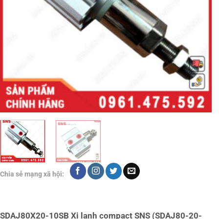
Chia sẻ mạng xã hội:
SDAJ80X20-10SB Xi lanh compact SNS (SDAJ80-20-