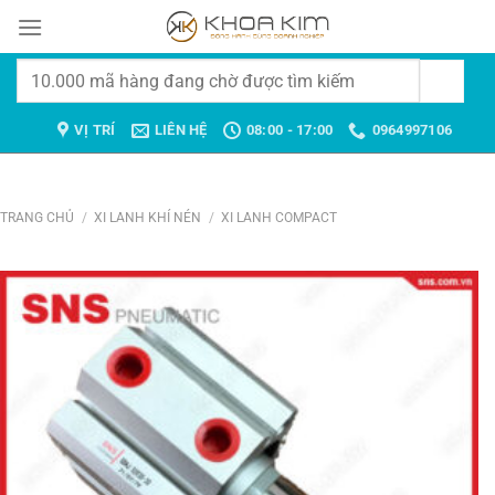
Chuyển
đến
nội
Tìm
dung
kiếm:
VỊ TRÍ
LIÊN HỆ
08:00 - 17:00
0964997106
TRANG CHỦ
/
XI LANH KHÍ NÉN
/
XI LANH COMPACT