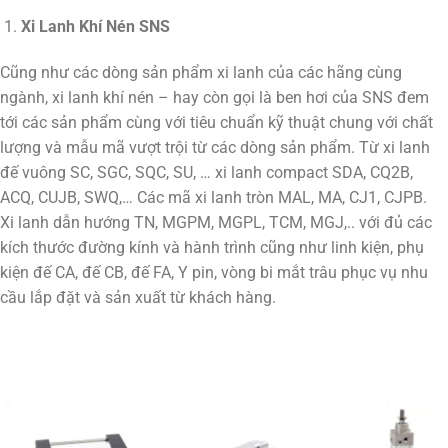
Xi Lanh Khí Nén SNS
Cũng như các dòng sản phẩm xi lanh của các hãng cùng
ngành, xi lanh khí nén – hay còn gọi là ben hơi của SNS đem
tới các sản phẩm cùng với tiêu chuẩn kỹ thuật chung với chất
lượng và mẫu mã vượt trội từ các dòng sản phẩm. Từ xi lanh
đế vuông SC, SGC, SQC, SU, … xi lanh compact SDA, CQ2B,
ACQ, CUJB, SWQ,… Các mã xi lanh tròn MAL, MA, CJ1, CJPB.
Xi lanh dẫn hướng TN, MGPM, MGPL, TCM, MGJ,.. với đủ các
kích thước đường kính và hành trình cũng như linh kiện, phụ
kiện đế CA, đế CB, đế FA, Y pin, vòng bi mắt trâu phục vụ nhu
cầu lắp đặt và sản xuất từ khách hàng.