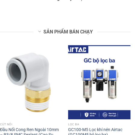
SẢN PHẨM BÁN CHẠY
CÚT NỐI
LỌC BA
Đầu Nối Cong Ren Ngoài 10mm
GC100-M5 Lọc khí nén Airtac
– R3/8 SMC Sealant (Cao Su
(GC100M5 bộ lọc ba)